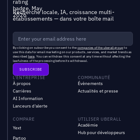
Recherche locale, IA, croissance multi-
établissements — dans votre boîte mail
By clicking on subscribe you consent to the
companies of the uberall group
to
use this data for email marketing on our products, services, and market trends as
described
here
. You can withdraw this consent at any time without affecting the
lawfulness of the processing before its withdrawal.
L'ENTREPRISE
COMMUNAUTÉ
À propos
Évènements
Carrières
Actualités et presse
AI Information
Lanceurs d'alerte
COMPARE
UTILISER UBERALL
Académie
Yext
Hub pour développeurs
Partoo