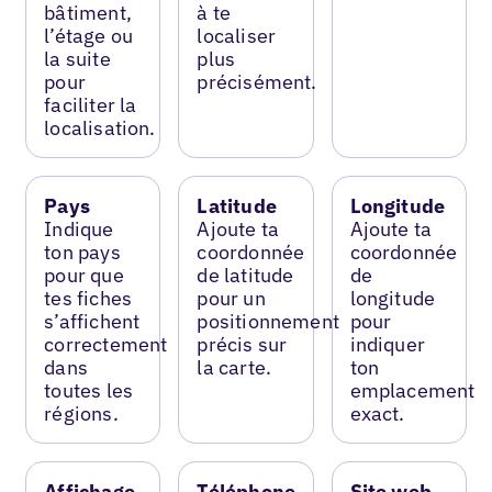
bâtiment,
à te
l’étage ou
localiser
la suite
plus
pour
précisément.
faciliter la
localisation.
Pays
Latitude
Longitude
Indique
Ajoute ta
Ajoute ta
ton pays
coordonnée
coordonnée
pour que
de latitude
de
tes fiches
pour un
longitude
s’affichent
positionnement
pour
correctement
précis sur
indiquer
dans
la carte.
ton
toutes les
emplacement
régions.
exact.
Affichage
Téléphone
Site web