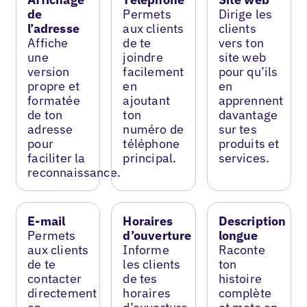
de
Permets
Dirige les
l’adresse
aux clients
clients
Affiche
de te
vers ton
une
joindre
site web
version
facilement
pour qu’ils
propre et
en
en
formatée
ajoutant
apprennent
de ton
ton
davantage
adresse
numéro de
sur tes
pour
téléphone
produits et
faciliter la
principal.
services.
reconnaissance.
E-mail
Horaires
Description
Permets
d’ouverture
longue
aux clients
Informe
Raconte
de te
les clients
ton
contacter
de tes
histoire
directement
horaires
complète