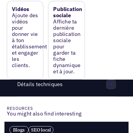
Vidéos
Publication
Ajoute des
sociale
vidéos
Affiche ta
pour
dernière
donner vie
publication
à ton
sociale
établissement
pour
et engager
garder ta
les
fiche
clients.
dynamique
et à jour.
Détails techniques
RESOURCES
You might also find interesting
Blogs
SEO local