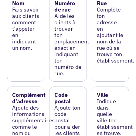
Nom
Numéro
Rue
Fais savoir
de rue
Complète
aux clients
Aide les
ton
comment
clients à
adresse
t’appeler
trouver
en
en
ton
ajoutant le
indiquant
emplacement
nom de la
un nom.
exact en
rue où se
indiquant
trouve ton
ton
établissement.
numéro de
rue.
Complément
Code
Ville
d’adresse
postal
Indique
Ajoute des
Ajoute ton
dans
informations
code
quelle
supplémentaires
postal
ville ton
comme le
pour aider
établissement
nom du
les clients
se trouve.