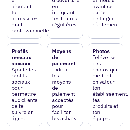
en
d’ouverture
et mets en
ajoutant
en
avant ce
ton
indiquant
qui te
adresse e-
tes heures
distingue
mail
régulières.
réellement.
professionnelle.
Profils
Moyens
Photos
reseaux
de
Téléverse
sociaux
paiement
des
Ajoute tes
Indique
photos qui
profils
les
mettent
sociaux
moyens
en valeur
pour
de
ton
permettre
paiement
établissement,
aux clients
acceptés
tes
de te
pour
produits et
suivre en
faciliter
ton
ligne.
les achats.
équipe.