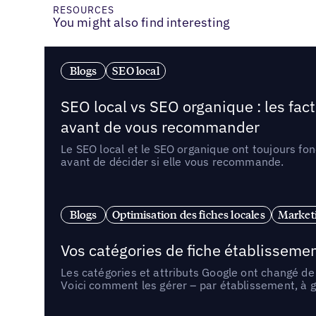
RESOURCES
You might also find interesting
Blogs
SEO local
SEO local vs SEO organique : les fac
avant de vous recommander
Le SEO local et le SEO organique ont toujours fon
avant de décider si elle vous recommande.
Blogs
Optimisation des fiches locales
Marketi
Vos catégories de fiche établissemen
Les catégories et attributs Google ont changé de 
Voici comment les gérer – par établissement, à g