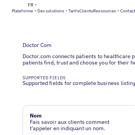
FR
Plateforme
Des solutions
Tarifs
Clients
Ressources
Contac
Doctor Com
Doctor.com connects patients to healthcare pr
patients find, trust and choose you for their 
SUPPORTED FIELDS
Supported fields for complete business listin
Nom
Fais savoir aux clients comment
t’appeler en indiquant un nom.