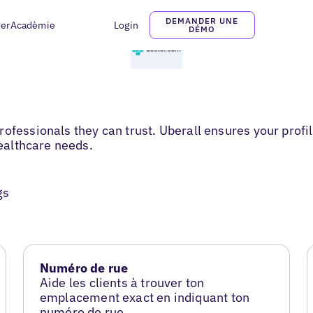
DEMANDER UNE
ter
Acadèmie
Login
DÉMO
ofessionals they can trust. Uberall ensures your profi
healthcare needs.
gs
Numéro de rue
Aide les clients à trouver ton
emplacement exact en indiquant ton
numéro de rue.