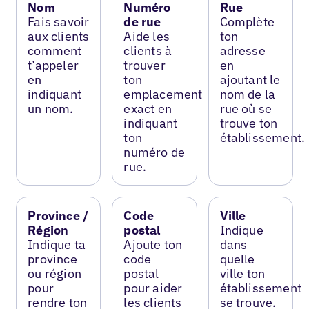
Nom
Numéro
Rue
Fais savoir
de rue
Complète
aux clients
Aide les
ton
comment
clients à
adresse
t’appeler
trouver
en
en
ton
ajoutant le
indiquant
emplacement
nom de la
un nom.
exact en
rue où se
indiquant
trouve ton
ton
établissement.
numéro de
rue.
Province /
Code
Ville
Région
postal
Indique
Indique ta
Ajoute ton
dans
province
code
quelle
ou région
postal
ville ton
pour
pour aider
établissement
rendre ton
les clients
se trouve.