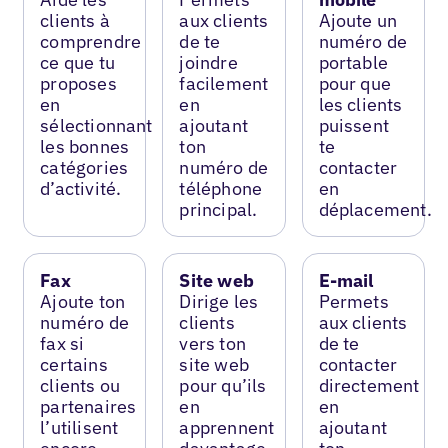
clients à
aux clients
Ajoute un
comprendre
de te
numéro de
ce que tu
joindre
portable
proposes
facilement
pour que
en
en
les clients
sélectionnant
ajoutant
puissent
les bonnes
ton
te
catégories
numéro de
contacter
d’activité.
téléphone
en
principal.
déplacement.
Fax
Site web
E-mail
Ajoute ton
Dirige les
Permets
numéro de
clients
aux clients
fax si
vers ton
de te
certains
site web
contacter
clients ou
pour qu’ils
directement
partenaires
en
en
l’utilisent
apprennent
ajoutant