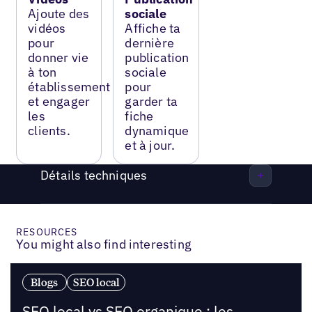
Ajoute des
sociale
vidéos
Affiche ta
pour
dernière
donner vie
publication
à ton
sociale
établissement
pour
et engager
garder ta
les
fiche
clients.
dynamique
et à jour.
Détails techniques
RESOURCES
You might also find interesting
Blogs
SEO local
SEO local vs SEO organique : les