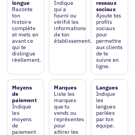
longue
Indique
reseaux
Raconte
qui a
sociaux
ton
fourni ou
Ajoute tes
histoire
vérifié les
profils
complète
informations
sociaux
et mets en
de ton
pour
avant ce
établissement.
permettre
qui te
aux clients
distingue
de te
réellement.
suivre en
ligne.
Moyens
Marques
Langues
de
Liste les
Indique
paiement
marques
les
Indique
que tu
langues
les
vends ou
parlées
moyens
représentes
par ton
de
pour
équipe.
paiement
attirer les