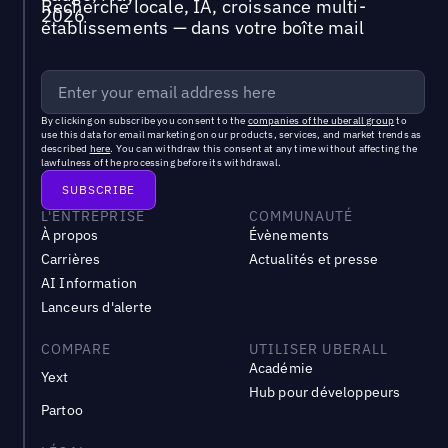
Recherche locale, IA, croissance multi-
établissements — dans votre boîte mail
By clicking on subscribe you consent to the
companies of the uberall group
to
use this data for email marketing on our products, services, and market trends as
described
here
. You can withdraw this consent at any time without affecting the
lawfulness of the processing before its withdrawal.
L'ENTREPRISE
COMMUNAUTÉ
À propos
Évènements
Carrières
Actualités et presse
AI Information
Lanceurs d'alerte
COMPARE
UTILISER UBERALL
Académie
Yext
Hub pour développeurs
Partoo