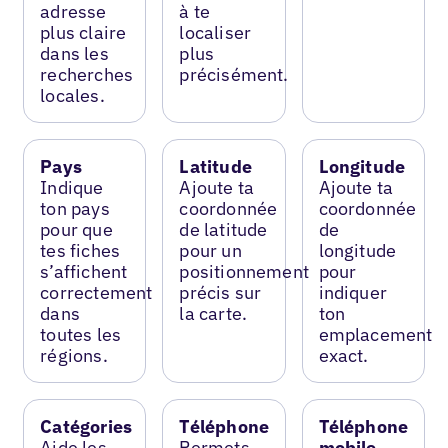
adresse
à te
plus claire
localiser
dans les
plus
recherches
précisément.
locales.
Pays
Latitude
Longitude
Indique
Ajoute ta
Ajoute ta
ton pays
coordonnée
coordonnée
pour que
de latitude
de
tes fiches
pour un
longitude
s’affichent
positionnement
pour
correctement
précis sur
indiquer
dans
la carte.
ton
toutes les
emplacement
régions.
exact.
Catégories
Téléphone
Téléphone
Aide les
Permets
mobile