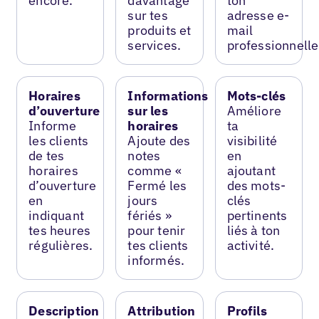
encore.
davantage
ton
sur tes
adresse e-
produits et
mail
services.
professionnelle
Horaires
Informations
Mots-clés
d’ouverture
sur les
Améliore
Informe
horaires
ta
les clients
Ajoute des
visibilité
de tes
notes
en
horaires
comme «
ajoutant
d’ouverture
Fermé les
des mots-
en
jours
clés
indiquant
fériés »
pertinents
tes heures
pour tenir
liés à ton
régulières.
tes clients
activité.
informés.
Description
Attribution
Profils