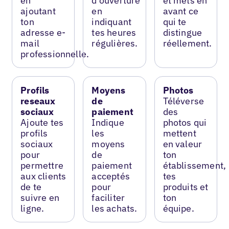
en
d’ouverture
et mets en
ajoutant
en
avant ce
ton
indiquant
qui te
adresse e-
tes heures
distingue
mail
régulières.
réellement.
professionnelle.
Profils
Moyens
Photos
reseaux
de
Téléverse
sociaux
paiement
des
Ajoute tes
Indique
photos qui
profils
les
mettent
sociaux
moyens
en valeur
pour
de
ton
permettre
paiement
établissement,
aux clients
acceptés
tes
de te
pour
produits et
suivre en
faciliter
ton
ligne.
les achats.
équipe.