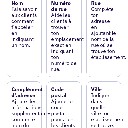
Nom
Numéro
Rue
Fais savoir
de rue
Complète
aux clients
Aide les
ton
comment
clients à
adresse
t’appeler
trouver
en
en
ton
ajoutant le
indiquant
emplacement
nom de la
un nom.
exact en
rue où se
indiquant
trouve ton
ton
établissement.
numéro de
rue.
Complément
Code
Ville
d’adresse
postal
Indique
Ajoute des
Ajoute ton
dans
informations
code
quelle
supplémentaires
postal
ville ton
comme le
pour aider
établissement
nom du
les clients
se trouve.