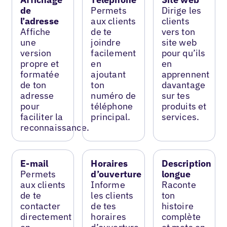
de
Permets
Dirige les
l’adresse
aux clients
clients
Affiche
de te
vers ton
une
joindre
site web
version
facilement
pour qu’ils
propre et
en
en
formatée
ajoutant
apprennent
de ton
ton
davantage
adresse
numéro de
sur tes
pour
téléphone
produits et
faciliter la
principal.
services.
reconnaissance.
E-mail
Horaires
Description
Permets
d’ouverture
longue
aux clients
Informe
Raconte
de te
les clients
ton
contacter
de tes
histoire
directement
horaires
complète