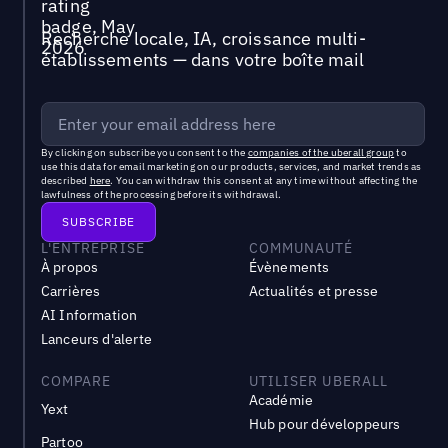
Recherche locale, IA, croissance multi-
établissements — dans votre boîte mail
By clicking on subscribe you consent to the
companies of the uberall group
to
use this data for email marketing on our products, services, and market trends as
described
here
. You can withdraw this consent at any time without affecting the
lawfulness of the processing before its withdrawal.
L'ENTREPRISE
COMMUNAUTÉ
À propos
Évènements
Carrières
Actualités et presse
AI Information
Lanceurs d'alerte
COMPARE
UTILISER UBERALL
Académie
Yext
Hub pour développeurs
Partoo