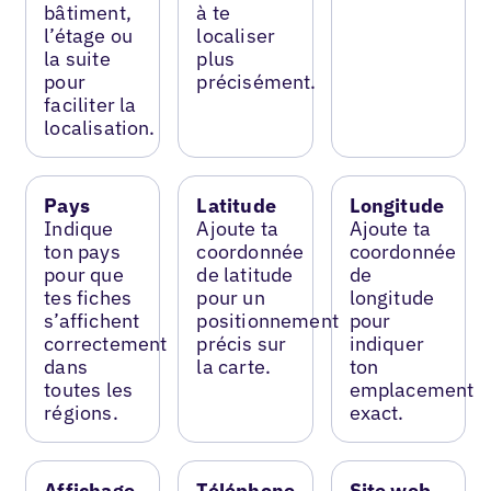
bâtiment,
à te
l’étage ou
localiser
la suite
plus
pour
précisément.
faciliter la
localisation.
Pays
Latitude
Longitude
Indique
Ajoute ta
Ajoute ta
ton pays
coordonnée
coordonnée
pour que
de latitude
de
tes fiches
pour un
longitude
s’affichent
positionnement
pour
correctement
précis sur
indiquer
dans
la carte.
ton
toutes les
emplacement
régions.
exact.
Affichage
Téléphone
Site web