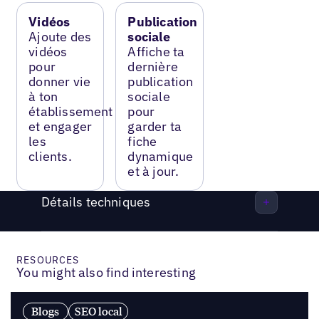
Vidéos
Publication
Ajoute des
sociale
vidéos
Affiche ta
pour
dernière
donner vie
publication
à ton
sociale
établissement
pour
et engager
garder ta
les
fiche
clients.
dynamique
et à jour.
Détails techniques
RESOURCES
You might also find interesting
Blogs
SEO local