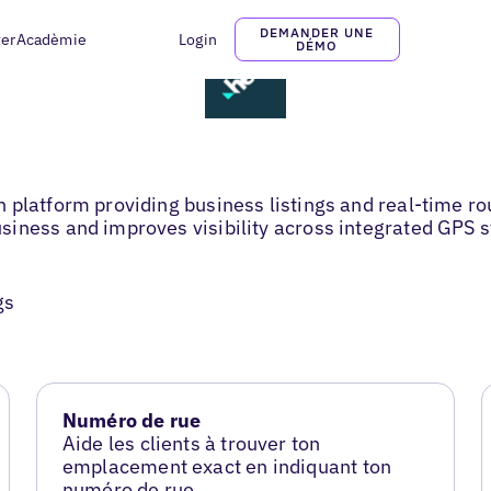
DEMANDER UNE
ter
Acadèmie
Login
DÉMO
platform providing business listings and real-time rou
siness and improves visibility across integrated GPS 
gs
Numéro de rue
Aide les clients à trouver ton
emplacement exact en indiquant ton
numéro de rue.