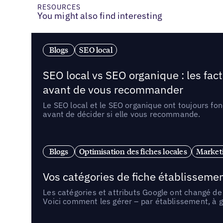
RESOURCES
You might also find interesting
Blogs
SEO local
SEO local vs SEO organique : les fac
avant de vous recommander
Le SEO local et le SEO organique ont toujours fon
avant de décider si elle vous recommande.
Blogs
Optimisation des fiches locales
Marketi
Vos catégories de fiche établissemen
Les catégories et attributs Google ont changé de 
Voici comment les gérer – par établissement, à g