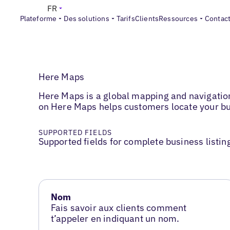
FR
Plateforme
Des solutions
Tarifs
Clients
Ressources
Contac
Here Maps
Here Maps is a global mapping and navigation 
on Here Maps helps customers locate your bu
SUPPORTED FIELDS
Supported fields for complete business listin
Nom
Fais savoir aux clients comment
t’appeler en indiquant un nom.