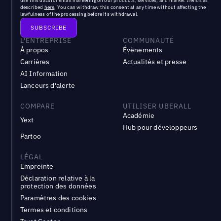
use this data for email marketing on our products, services, and market trends as
described
here
. You can withdraw this consent at any time without affecting the
lawfulness of the processing before its withdrawal.
L'ENTREPRISE
COMMUNAUTÉ
À propos
Évènements
Carrières
Actualités et presse
AI Information
Lanceurs d'alerte
COMPARE
UTILISER UBERALL
Académie
Yext
Hub pour développeurs
Partoo
LÉGAL
Empreinte
Déclaration relative à la
protection des données
Paramètres des cookies
Termes et conditions