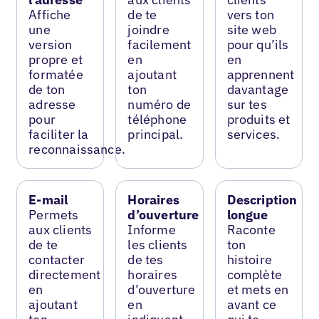
Affiche
de te
vers ton
une
joindre
site web
version
facilement
pour qu’ils
propre et
en
en
formatée
ajoutant
apprennent
de ton
ton
davantage
adresse
numéro de
sur tes
pour
téléphone
produits et
faciliter la
principal.
services.
reconnaissance.
E-mail
Horaires
Description
Permets
d’ouverture
longue
aux clients
Informe
Raconte
de te
les clients
ton
contacter
de tes
histoire
directement
horaires
complète
en
d’ouverture
et mets en
ajoutant
en
avant ce