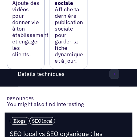
Ajoute des
sociale
vidéos
Affiche ta
pour
dernière
donner vie
publication
à ton
sociale
établissement
pour
et engager
garder ta
les
fiche
clients.
dynamique
et à jour.
Détails techniques
RESOURCES
You might also find interesting
Blogs
SEO local
SEO local vs SEO organique : les