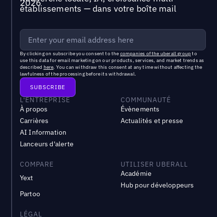
établissements — dans votre boîte mail
By clicking on subscribe you consent to the
companies of the uberall group
to
use this data for email marketing on our products, services, and market trends as
described
here
. You can withdraw this consent at any time without affecting the
lawfulness of the processing before its withdrawal.
L'ENTREPRISE
COMMUNAUTÉ
À propos
Évènements
Carrières
Actualités et presse
AI Information
Lanceurs d'alerte
COMPARE
UTILISER UBERALL
Académie
Yext
Hub pour développeurs
Partoo
LÉGAL