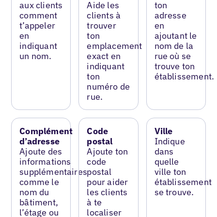
aux clients
Aide les
ton
comment
clients à
adresse
t’appeler
trouver
en
en
ton
ajoutant le
indiquant
emplacement
nom de la
un nom.
exact en
rue où se
indiquant
trouve ton
ton
établissement.
numéro de
rue.
Complément
Code
Ville
d’adresse
postal
Indique
Ajoute des
Ajoute ton
dans
informations
code
quelle
supplémentaires
postal
ville ton
comme le
pour aider
établissement
nom du
les clients
se trouve.
bâtiment,
à te
l’étage ou
localiser