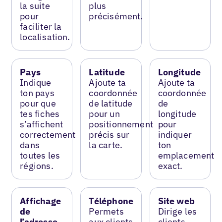
la suite
plus
pour
précisément.
faciliter la
localisation.
Pays
Latitude
Longitude
Indique
Ajoute ta
Ajoute ta
ton pays
coordonnée
coordonnée
pour que
de latitude
de
tes fiches
pour un
longitude
s’affichent
positionnement
pour
correctement
précis sur
indiquer
dans
la carte.
ton
toutes les
emplacement
régions.
exact.
Affichage
Téléphone
Site web
de
Permets
Dirige les
l’adresse
aux clients
clients