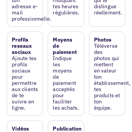
ton
indiquant
qui te
adresse e-
tes heures
distingue
mail
régulières.
réellement.
professionnelle.
Profils
Moyens
Photos
reseaux
de
Téléverse
sociaux
paiement
des
Ajoute tes
Indique
photos qui
profils
les
mettent
sociaux
moyens
en valeur
pour
de
ton
permettre
paiement
établissement,
aux clients
acceptés
tes
de te
pour
produits et
suivre en
faciliter
ton
ligne.
les achats.
équipe.
Vidéos
Publication