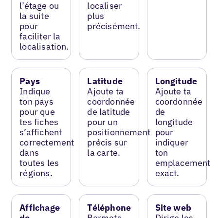
l’étage ou
localiser
la suite
plus
pour
précisément.
faciliter la
localisation.
Pays
Latitude
Longitude
Indique
Ajoute ta
Ajoute ta
ton pays
coordonnée
coordonnée
pour que
de latitude
de
tes fiches
pour un
longitude
s’affichent
positionnement
pour
correctement
précis sur
indiquer
dans
la carte.
ton
toutes les
emplacement
régions.
exact.
Affichage
Téléphone
Site web
de
Permets
Dirige les