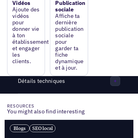
Vidéos
Publication
Ajoute des
sociale
vidéos
Affiche ta
pour
dernière
donner vie
publication
à ton
sociale
établissement
pour
et engager
garder ta
les
fiche
clients.
dynamique
et à jour.
Détails techniques
RESOURCES
You might also find interesting
Blogs
SEO local