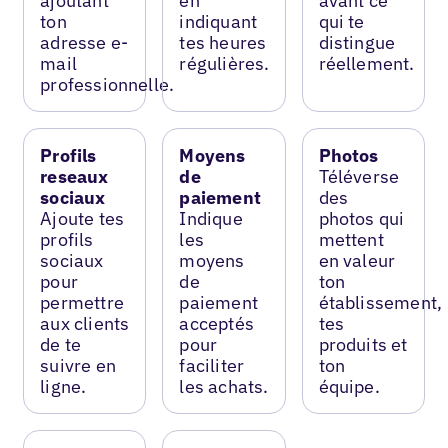
ajoutant
en
avant ce
ton
indiquant
qui te
adresse e-
tes heures
distingue
mail
régulières.
réellement.
professionnelle.
Profils
Moyens
Photos
reseaux
de
Téléverse
sociaux
paiement
des
Ajoute tes
Indique
photos qui
profils
les
mettent
sociaux
moyens
en valeur
pour
de
ton
permettre
paiement
établissement,
aux clients
acceptés
tes
de te
pour
produits et
suivre en
faciliter
ton
ligne.
les achats.
équipe.