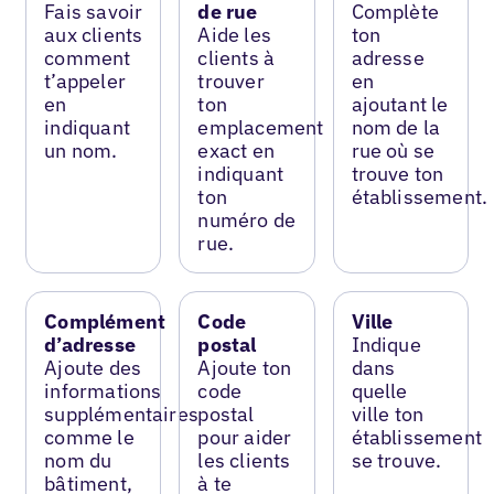
Fais savoir
de rue
Complète
aux clients
Aide les
ton
comment
clients à
adresse
t’appeler
trouver
en
en
ton
ajoutant le
indiquant
emplacement
nom de la
un nom.
exact en
rue où se
indiquant
trouve ton
ton
établissement.
numéro de
rue.
Complément
Code
Ville
d’adresse
postal
Indique
Ajoute des
Ajoute ton
dans
informations
code
quelle
supplémentaires
postal
ville ton
comme le
pour aider
établissement
nom du
les clients
se trouve.
bâtiment,
à te