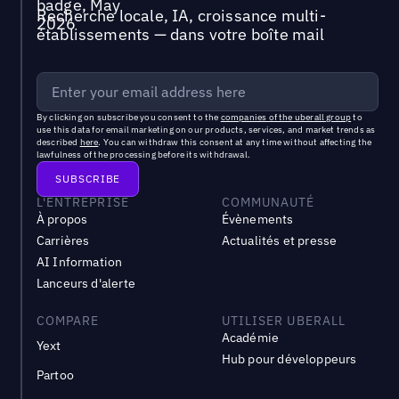
Recherche locale, IA, croissance multi-
établissements — dans votre boîte mail
By clicking on subscribe you consent to the
companies of the uberall group
to
use this data for email marketing on our products, services, and market trends as
described
here
. You can withdraw this consent at any time without affecting the
lawfulness of the processing before its withdrawal.
L'ENTREPRISE
COMMUNAUTÉ
À propos
Évènements
Carrières
Actualités et presse
AI Information
Lanceurs d'alerte
COMPARE
UTILISER UBERALL
Académie
Yext
Hub pour développeurs
Partoo