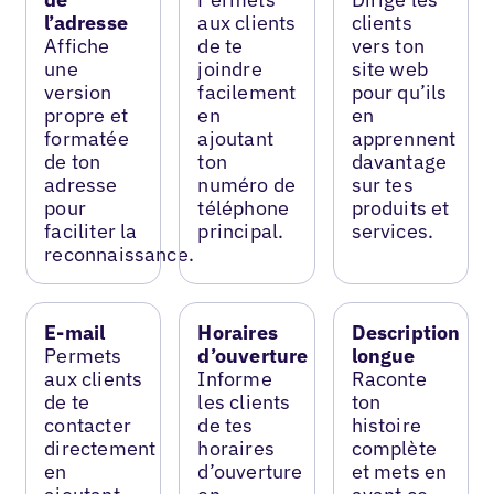
l’adresse
aux clients
clients
Affiche
de te
vers ton
une
joindre
site web
version
facilement
pour qu’ils
propre et
en
en
formatée
ajoutant
apprennent
de ton
ton
davantage
adresse
numéro de
sur tes
pour
téléphone
produits et
faciliter la
principal.
services.
reconnaissance.
E-mail
Horaires
Description
Permets
d’ouverture
longue
aux clients
Informe
Raconte
de te
les clients
ton
contacter
de tes
histoire
directement
horaires
complète
en
d’ouverture
et mets en