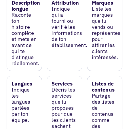
Description
Attribution
Marques
longue
Indique
Liste les
Raconte
qui a
marques
ton
fourni ou
que tu
histoire
vérifié les
vends ou
complète
informations
représentes
et mets en
de ton
pour
avant ce
établissement.
attirer les
qui te
clients
distingue
intéressés.
réellement.
Langues
Services
Listes de
Indique
Décris les
contenus
les
services
Partage
langues
que tu
des listes
parlées
proposes
de
par ton
pour que
contenus
équipe.
les clients
comme
sachent
des