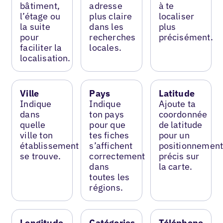
bâtiment,
adresse
à te
l’étage ou
plus claire
localiser
la suite
dans les
plus
pour
recherches
précisément.
faciliter la
locales.
localisation.
Ville
Pays
Latitude
Indique
Indique
Ajoute ta
dans
ton pays
coordonnée
quelle
pour que
de latitude
ville ton
tes fiches
pour un
établissement
s’affichent
positionnemen
se trouve.
correctement
précis sur
dans
la carte.
toutes les
régions.
Longitude
Catégories
Téléphone