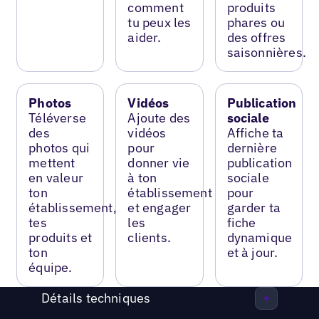
comment
produits
tu peux les
phares ou
aider.
des offres
saisonnières.
Photos
Vidéos
Publication
Téléverse
Ajoute des
sociale
des
vidéos
Affiche ta
photos qui
pour
dernière
mettent
donner vie
publication
en valeur
à ton
sociale
ton
établissement
pour
établissement,
et engager
garder ta
tes
les
fiche
produits et
clients.
dynamique
ton
et à jour.
équipe.
Détails techniques