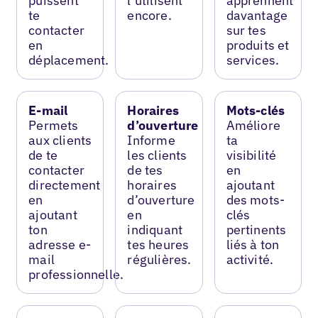
puissent
l’utilisent
apprennent
te
encore.
davantage
contacter
sur tes
en
produits et
déplacement.
services.
E-mail
Horaires
Mots-clés
Permets
d’ouverture
Améliore
aux clients
Informe
ta
de te
les clients
visibilité
contacter
de tes
en
directement
horaires
ajoutant
en
d’ouverture
des mots-
ajoutant
en
clés
ton
indiquant
pertinents
adresse e-
tes heures
liés à ton
mail
régulières.
activité.
professionnelle.