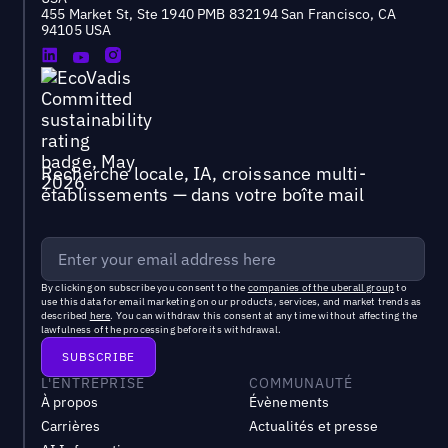
455 Market St, Ste 1940 PMB 832194 San Francisco, CA
94105 USA
Recherche locale, IA, croissance multi-
établissements — dans votre boîte mail
By clicking on subscribe you consent to the
companies of the uberall group
to
use this data for email marketing on our products, services, and market trends as
described
here
. You can withdraw this consent at any time without affecting the
lawfulness of the processing before its withdrawal.
L'ENTREPRISE
COMMUNAUTÉ
À propos
Évènements
Carrières
Actualités et presse