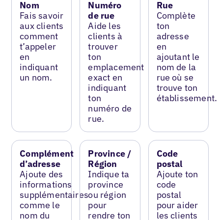
Nom
Numéro
Rue
Fais savoir
de rue
Complète
aux clients
Aide les
ton
comment
clients à
adresse
t’appeler
trouver
en
en
ton
ajoutant le
indiquant
emplacement
nom de la
un nom.
exact en
rue où se
indiquant
trouve ton
ton
établissement.
numéro de
rue.
Complément
Province /
Code
d’adresse
Région
postal
Ajoute des
Indique ta
Ajoute ton
informations
province
code
supplémentaires
ou région
postal
comme le
pour
pour aider
nom du
rendre ton
les clients