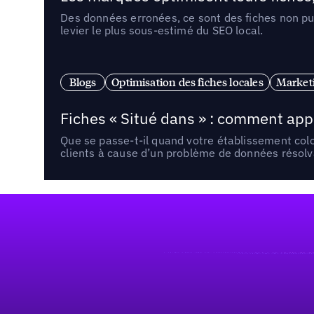
Des données erronées, ce sont des fiches non pub
levier le plus sous-estimé du SEO local.
Blogs
Optimisation des fiches locales
Marketi
Fiches « Situé dans » : comment app
Que se passe-t-il quand votre établissement co
clients à cause d’un problème de données résolv
Pied de page