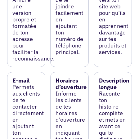
une
joindre
site web
version
facilement
pour qu’ils
propre et
en
en
formatée
ajoutant
apprennent
de ton
ton
davantage
adresse
numéro de
sur tes
pour
téléphone
produits et
faciliter la
principal.
services.
reconnaissance.
E-mail
Horaires
Description
Permets
d’ouverture
longue
aux clients
Informe
Raconte
de te
les clients
ton
contacter
de tes
histoire
directement
horaires
complète
en
d’ouverture
et mets en
ajoutant
en
avant ce
ton
indiquant
qui te