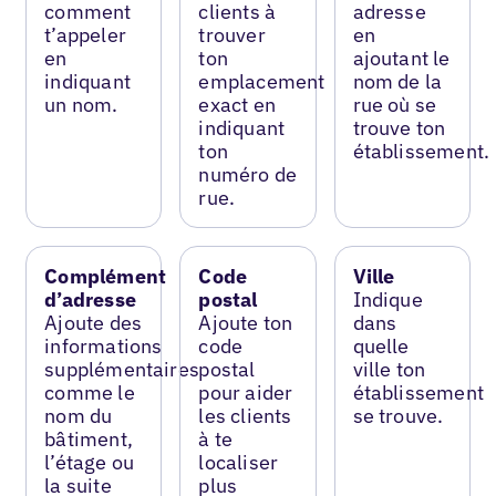
comment
clients à
adresse
t’appeler
trouver
en
en
ton
ajoutant le
indiquant
emplacement
nom de la
un nom.
exact en
rue où se
indiquant
trouve ton
ton
établissement.
numéro de
rue.
Complément
Code
Ville
d’adresse
postal
Indique
Ajoute des
Ajoute ton
dans
informations
code
quelle
supplémentaires
postal
ville ton
comme le
pour aider
établissement
nom du
les clients
se trouve.
bâtiment,
à te
l’étage ou
localiser
la suite
plus