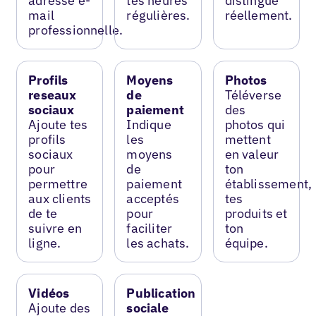
adresse e-
tes heures
distingue
mail
régulières.
réellement.
professionnelle.
Profils
Moyens
Photos
reseaux
de
Téléverse
sociaux
paiement
des
Ajoute tes
Indique
photos qui
profils
les
mettent
sociaux
moyens
en valeur
pour
de
ton
permettre
paiement
établissement,
aux clients
acceptés
tes
de te
pour
produits et
suivre en
faciliter
ton
ligne.
les achats.
équipe.
Vidéos
Publication
Ajoute des
sociale