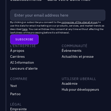
By clicking on subscribe you consent to the
companies of the uberall group
to
use this data for email marketing on our products, services, and market trends as
described
here
. You can withdraw this consent at any time without affecting the
lawfulness of the processing before its withdrawal.
L'ENTREPRISE
COMMUNAUTÉ
À propos
Évènements
Carrières
Actualités et presse
AI Information
Lanceurs d'alerte
COMPARE
UTILISER UBERALL
Académie
Yext
Hub pour développeurs
Partoo
LÉGAL
Empreinte