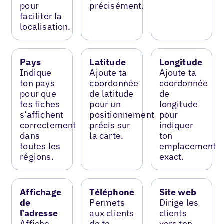
pour
précisément.
faciliter la
localisation.
Pays
Latitude
Longitude
Indique
Ajoute ta
Ajoute ta
ton pays
coordonnée
coordonnée
pour que
de latitude
de
tes fiches
pour un
longitude
s’affichent
positionnement
pour
correctement
précis sur
indiquer
dans
la carte.
ton
toutes les
emplacement
régions.
exact.
Affichage
Téléphone
Site web
de
Permets
Dirige les
l’adresse
aux clients
clients
Affiche
de te
vers ton