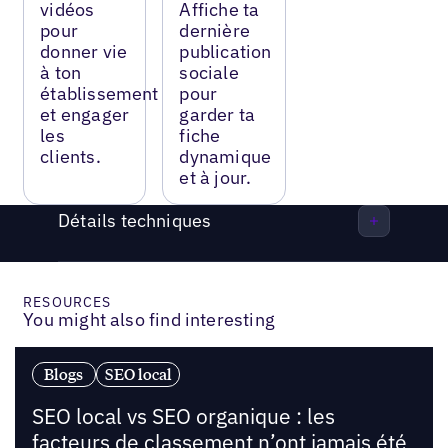
vidéos
Affiche ta
pour
dernière
donner vie
publication
à ton
sociale
établissement
pour
et engager
garder ta
les
fiche
clients.
dynamique
et à jour.
Détails techniques
RESOURCES
You might also find interesting
Blogs
SEO local
SEO local vs SEO organique : les
facteurs de classement n’ont jamais été