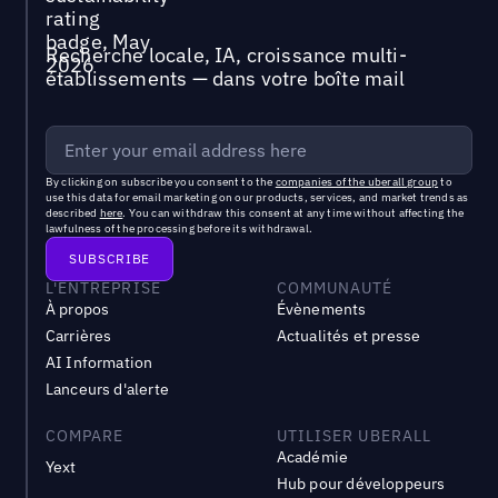
Recherche locale, IA, croissance multi-
établissements — dans votre boîte mail
By clicking on subscribe you consent to the
companies of the uberall group
to
use this data for email marketing on our products, services, and market trends as
described
here
. You can withdraw this consent at any time without affecting the
lawfulness of the processing before its withdrawal.
L'ENTREPRISE
COMMUNAUTÉ
À propos
Évènements
Carrières
Actualités et presse
AI Information
Lanceurs d'alerte
COMPARE
UTILISER UBERALL
Académie
Yext
Hub pour développeurs