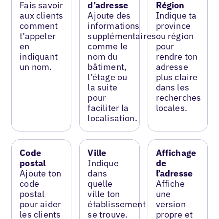
Fais savoir
d’adresse
Région
aux clients
Ajoute des
Indique ta
comment
informations
province
t’appeler
supplémentaires
ou région
en
comme le
pour
indiquant
nom du
rendre ton
un nom.
bâtiment,
adresse
l’étage ou
plus claire
la suite
dans les
pour
recherches
faciliter la
locales.
localisation.
Code
Ville
Affichage
postal
Indique
de
Ajoute ton
dans
l’adresse
code
quelle
Affiche
postal
ville ton
une
pour aider
établissement
version
les clients
se trouve.
propre et