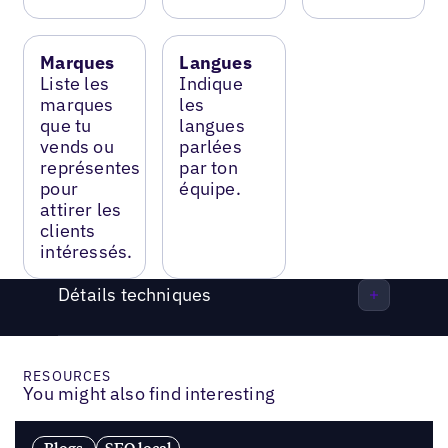
Marques
Langues
Liste les
Indique
marques
les
que tu
langues
vends ou
parlées
représentes
par ton
pour
équipe.
attirer les
clients
intéressés.
Détails techniques
RESOURCES
You might also find interesting