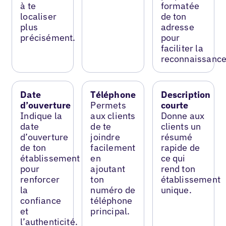
à te
formatée
localiser
de ton
plus
adresse
précisément.
pour
faciliter la
reconnaissance
Date
Téléphone
Description
d’ouverture
Permets
courte
Indique la
aux clients
Donne aux
date
de te
clients un
d’ouverture
joindre
résumé
de ton
facilement
rapide de
établissement
en
ce qui
pour
ajoutant
rend ton
renforcer
ton
établissement
la
numéro de
unique.
confiance
téléphone
et
principal.
l’authenticité.