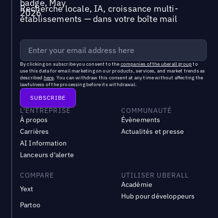
Recherche locale, IA, croissance multi-
établissements — dans votre boîte mail
By clicking on subscribe you consent to the
companies of the uberall group
to
use this data for email marketing on our products, services, and market trends as
described
here
. You can withdraw this consent at any time without affecting the
lawfulness of the processing before its withdrawal.
L'ENTREPRISE
COMMUNAUTÉ
À propos
Évènements
Carrières
Actualités et presse
AI Information
Lanceurs d'alerte
COMPARE
UTILISER UBERALL
Académie
Yext
Hub pour développeurs
Partoo