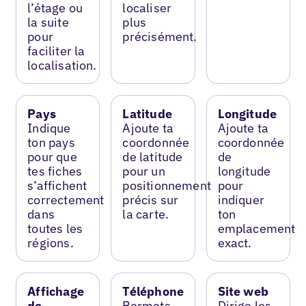
l’étage ou
localiser
la suite
plus
pour
précisément.
faciliter la
localisation.
Pays
Latitude
Longitude
Indique
Ajoute ta
Ajoute ta
ton pays
coordonnée
coordonnée
pour que
de latitude
de
tes fiches
pour un
longitude
s’affichent
positionnement
pour
correctement
précis sur
indiquer
dans
la carte.
ton
toutes les
emplacement
régions.
exact.
Affichage
Téléphone
Site web
de
Permets
Dirige les