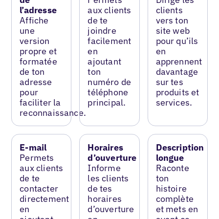
l’adresse
aux clients
clients
Affiche
de te
vers ton
une
joindre
site web
version
facilement
pour qu’ils
propre et
en
en
formatée
ajoutant
apprennent
de ton
ton
davantage
adresse
numéro de
sur tes
pour
téléphone
produits et
faciliter la
principal.
services.
reconnaissance.
E-mail
Horaires
Description
Permets
d’ouverture
longue
aux clients
Informe
Raconte
de te
les clients
ton
contacter
de tes
histoire
directement
horaires
complète
en
d’ouverture
et mets en