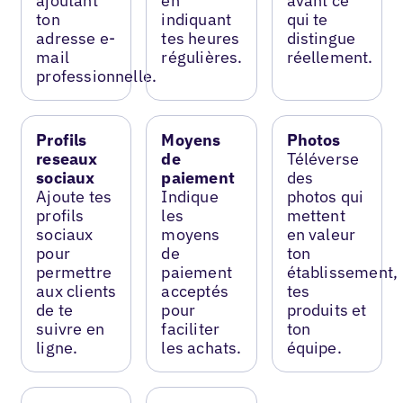
ajoutant
en
avant ce
ton
indiquant
qui te
adresse e-
tes heures
distingue
mail
régulières.
réellement.
professionnelle.
Profils
Moyens
Photos
reseaux
de
Téléverse
sociaux
paiement
des
Ajoute tes
Indique
photos qui
profils
les
mettent
sociaux
moyens
en valeur
pour
de
ton
permettre
paiement
établissement,
aux clients
acceptés
tes
de te
pour
produits et
suivre en
faciliter
ton
ligne.
les achats.
équipe.