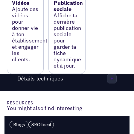
Vidéos
Publication
Ajoute des
sociale
vidéos
Affiche ta
pour
dernière
donner vie
publication
à ton
sociale
établissement
pour
et engager
garder ta
les
fiche
clients.
dynamique
et à jour.
Détails techniques
RESOURCES
You might also find interesting
Blogs
SEO local