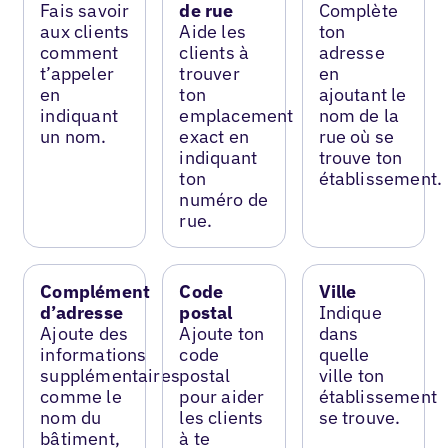
Fais savoir
de rue
Complète
aux clients
Aide les
ton
comment
clients à
adresse
t’appeler
trouver
en
en
ton
ajoutant le
indiquant
emplacement
nom de la
un nom.
exact en
rue où se
indiquant
trouve ton
ton
établissement.
numéro de
rue.
Complément
Code
Ville
d’adresse
postal
Indique
Ajoute des
Ajoute ton
dans
informations
code
quelle
supplémentaires
postal
ville ton
comme le
pour aider
établissement
nom du
les clients
se trouve.
bâtiment,
à te