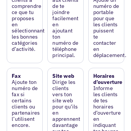
comprendre
de te
numéro de
ce que tu
joindre
portable
proposes
facilement
pour que
en
en
les clients
sélectionnant
ajoutant
puissent
les bonnes
ton
te
catégories
numéro de
contacter
d’activité.
téléphone
en
principal.
déplacement.
Fax
Site web
Horaires
Ajoute ton
Dirige les
d’ouverture
numéro de
clients
Informe
fax si
vers ton
les clients
certains
site web
de tes
clients ou
pour qu’ils
horaires
partenaires
en
d’ouverture
l’utilisent
apprennent
en
encore.
davantage
indiquant