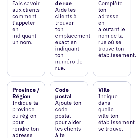
Fais savoir
de rue
Complète
aux clients
Aide les
ton
comment
clients à
adresse
t’appeler
trouver
en
en
ton
ajoutant le
indiquant
emplacement
nom de la
un nom.
exact en
rue où se
indiquant
trouve ton
ton
établissement.
numéro de
rue.
Province /
Code
Ville
Région
postal
Indique
Indique ta
Ajoute ton
dans
province
code
quelle
ou région
postal
ville ton
pour
pour aider
établissement
rendre ton
les clients
se trouve.
adresse
à te