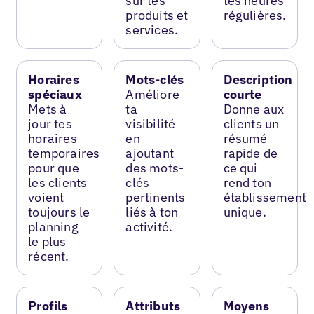
sur tes
tes heures
produits et
régulières.
services.
Horaires
Mots-clés
Description
spéciaux
Améliore
courte
Mets à
ta
Donne aux
jour tes
visibilité
clients un
horaires
en
résumé
temporaires
ajoutant
rapide de
pour que
des mots-
ce qui
les clients
clés
rend ton
voient
pertinents
établissement
toujours le
liés à ton
unique.
planning
activité.
le plus
récent.
Profils
Attributs
Moyens