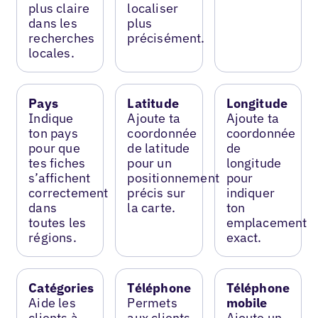
plus claire
localiser
dans les
plus
recherches
précisément.
locales.
Pays
Latitude
Longitude
Indique
Ajoute ta
Ajoute ta
ton pays
coordonnée
coordonnée
pour que
de latitude
de
tes fiches
pour un
longitude
s’affichent
positionnement
pour
correctement
précis sur
indiquer
dans
la carte.
ton
toutes les
emplacement
régions.
exact.
Catégories
Téléphone
Téléphone
Aide les
Permets
mobile
clients à
aux clients
Ajoute un