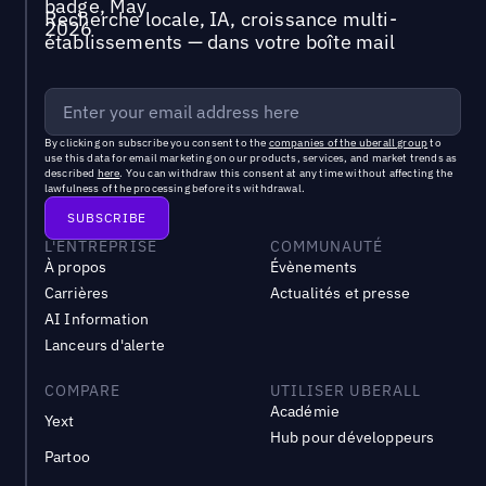
Recherche locale, IA, croissance multi-
établissements — dans votre boîte mail
By clicking on subscribe you consent to the
companies of the uberall group
to
use this data for email marketing on our products, services, and market trends as
described
here
. You can withdraw this consent at any time without affecting the
lawfulness of the processing before its withdrawal.
L'ENTREPRISE
COMMUNAUTÉ
À propos
Évènements
Carrières
Actualités et presse
AI Information
Lanceurs d'alerte
COMPARE
UTILISER UBERALL
Académie
Yext
Hub pour développeurs
Partoo