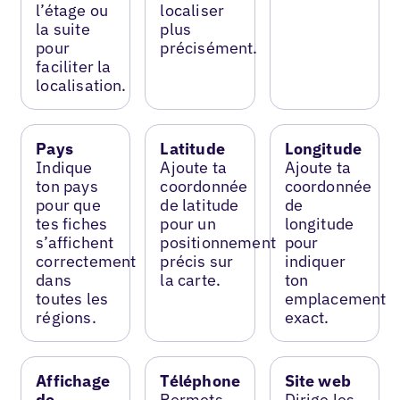
l’étage ou
localiser
la suite
plus
pour
précisément.
faciliter la
localisation.
Pays
Latitude
Longitude
Indique
Ajoute ta
Ajoute ta
ton pays
coordonnée
coordonnée
pour que
de latitude
de
tes fiches
pour un
longitude
s’affichent
positionnement
pour
correctement
précis sur
indiquer
dans
la carte.
ton
toutes les
emplacement
régions.
exact.
Affichage
Téléphone
Site web
de
Permets
Dirige les