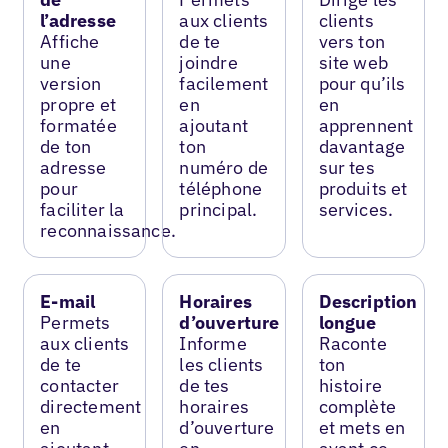
l’adresse
aux clients
clients
Affiche
de te
vers ton
une
joindre
site web
version
facilement
pour qu’ils
propre et
en
en
formatée
ajoutant
apprennent
de ton
ton
davantage
adresse
numéro de
sur tes
pour
téléphone
produits et
faciliter la
principal.
services.
reconnaissance.
E-mail
Horaires
Description
Permets
d’ouverture
longue
aux clients
Informe
Raconte
de te
les clients
ton
contacter
de tes
histoire
directement
horaires
complète
en
d’ouverture
et mets en