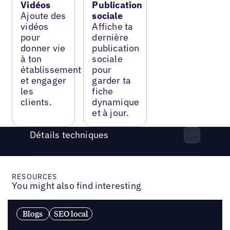
Vidéos
Publication
Ajoute des
sociale
vidéos
Affiche ta
pour
dernière
donner vie
publication
à ton
sociale
établissement
pour
et engager
garder ta
les
fiche
clients.
dynamique
et à jour.
Détails techniques
RESOURCES
You might also find interesting
Blogs
SEO local