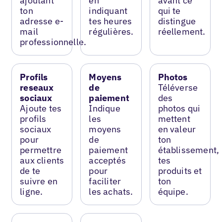
ajoutant
en
avant ce
ton
indiquant
qui te
adresse e-
tes heures
distingue
mail
régulières.
réellement.
professionnelle.
Profils
Moyens
Photos
reseaux
de
Téléverse
sociaux
paiement
des
Ajoute tes
Indique
photos qui
profils
les
mettent
sociaux
moyens
en valeur
pour
de
ton
permettre
paiement
établissement,
aux clients
acceptés
tes
de te
pour
produits et
suivre en
faciliter
ton
ligne.
les achats.
équipe.