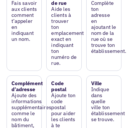
Fais savoir
de rue
Complète
aux clients
Aide les
ton
comment
clients à
adresse
t’appeler
trouver
en
en
ton
ajoutant le
indiquant
emplacement
nom de la
un nom.
exact en
rue où se
indiquant
trouve ton
ton
établissement.
numéro de
rue.
Complément
Code
Ville
d’adresse
postal
Indique
Ajoute des
Ajoute ton
dans
informations
code
quelle
supplémentaires
postal
ville ton
comme le
pour aider
établissement
nom du
les clients
se trouve.
bâtiment,
à te