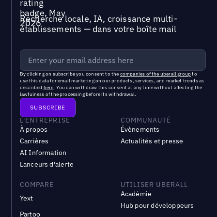
Recherche locale, IA, croissance multi-
établissements — dans votre boîte mail
By clicking on subscribe you consent to the
companies of the uberall group
to
use this data for email marketing on our products, services, and market trends as
described
here
. You can withdraw this consent at any time without affecting the
lawfulness of the processing before its withdrawal.
L'ENTREPRISE
COMMUNAUTÉ
À propos
Évènements
Carrières
Actualités et presse
AI Information
Lanceurs d'alerte
COMPARE
UTILISER UBERALL
Académie
Yext
Hub pour développeurs
Partoo