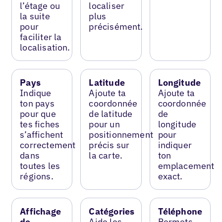
l’étage ou
localiser
la suite
plus
pour
précisément.
faciliter la
localisation.
Pays
Latitude
Longitude
Indique
Ajoute ta
Ajoute ta
ton pays
coordonnée
coordonnée
pour que
de latitude
de
tes fiches
pour un
longitude
s’affichent
positionnement
pour
correctement
précis sur
indiquer
dans
la carte.
ton
toutes les
emplacement
régions.
exact.
Affichage
Catégories
Téléphone
de
Aide les
Permets