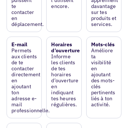
puissent
l’utilisent
apprennent
te
encore.
davantage
contacter
sur tes
en
produits et
déplacement.
services.
E-mail
Horaires
Mots-clés
Permets
d’ouverture
Améliore
aux clients
Informe
ta
de te
les clients
visibilité
contacter
de tes
en
directement
horaires
ajoutant
en
d’ouverture
des mots-
ajoutant
en
clés
ton
indiquant
pertinents
adresse e-
tes heures
liés à ton
mail
régulières.
activité.
professionnelle.