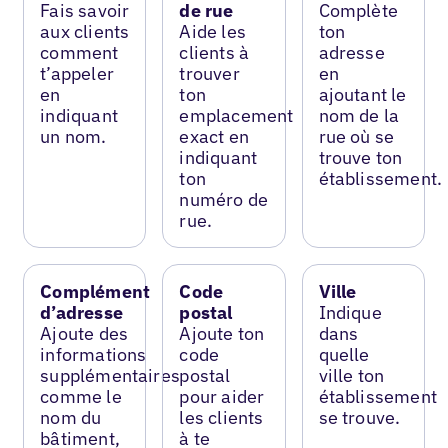
Fais savoir
de rue
Complète
aux clients
Aide les
ton
comment
clients à
adresse
t’appeler
trouver
en
en
ton
ajoutant le
indiquant
emplacement
nom de la
un nom.
exact en
rue où se
indiquant
trouve ton
ton
établissement.
numéro de
rue.
Complément
Code
Ville
d’adresse
postal
Indique
Ajoute des
Ajoute ton
dans
informations
code
quelle
supplémentaires
postal
ville ton
comme le
pour aider
établissement
nom du
les clients
se trouve.
bâtiment,
à te