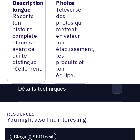
Description
Photos
longue
Téléverse
Raconte
des
ton
photos qui
histoire
mettent
complète
en valeur
et mets en
ton
avant ce
établissement,
qui te
tes
distingue
produits et
réellement.
ton
équipe.
Détails techniques
RESOURCES
You might also find interesting
Blogs
SEO local