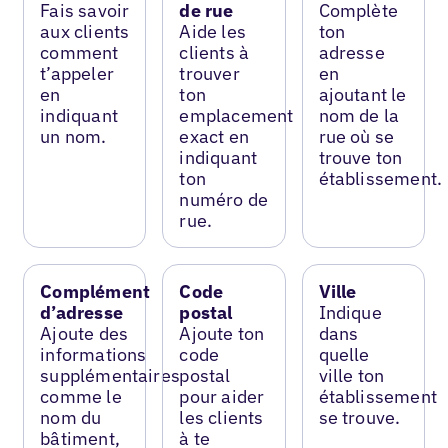
Fais savoir
de rue
Complète
aux clients
Aide les
ton
comment
clients à
adresse
t’appeler
trouver
en
en
ton
ajoutant le
indiquant
emplacement
nom de la
un nom.
exact en
rue où se
indiquant
trouve ton
ton
établissement.
numéro de
rue.
Complément
Code
Ville
d’adresse
postal
Indique
Ajoute des
Ajoute ton
dans
informations
code
quelle
supplémentaires
postal
ville ton
comme le
pour aider
établissement
nom du
les clients
se trouve.
bâtiment,
à te