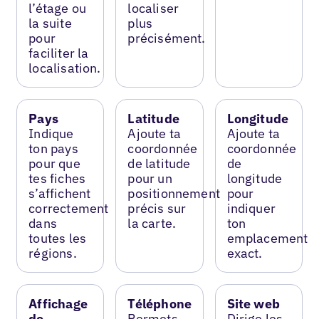
l’étage ou
localiser
la suite
plus
pour
précisément.
faciliter la
localisation.
Pays
Latitude
Longitude
Indique
Ajoute ta
Ajoute ta
ton pays
coordonnée
coordonnée
pour que
de latitude
de
tes fiches
pour un
longitude
s’affichent
positionnement
pour
correctement
précis sur
indiquer
dans
la carte.
ton
toutes les
emplacement
régions.
exact.
Affichage
Téléphone
Site web
de
Permets
Dirige les