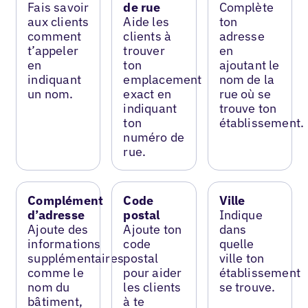
Fais savoir
de rue
Complète
aux clients
Aide les
ton
comment
clients à
adresse
t’appeler
trouver
en
en
ton
ajoutant le
indiquant
emplacement
nom de la
un nom.
exact en
rue où se
indiquant
trouve ton
ton
établissement.
numéro de
rue.
Complément
Code
Ville
d’adresse
postal
Indique
Ajoute des
Ajoute ton
dans
informations
code
quelle
supplémentaires
postal
ville ton
comme le
pour aider
établissement
nom du
les clients
se trouve.
bâtiment,
à te