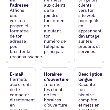
l’adresse
aux clients
clients
Affiche
de te
vers ton
une
joindre
site web
version
facilement
pour qu’ils
propre et
en
en
formatée
ajoutant
apprennent
de ton
ton
davantage
adresse
numéro de
sur tes
pour
téléphone
produits et
faciliter la
principal.
services.
reconnaissance.
E-mail
Horaires
Description
Permets
d’ouverture
longue
aux clients
Informe
Raconte
de te
les clients
ton
contacter
de tes
histoire
directement
horaires
complète
en
d’ouverture
et mets en