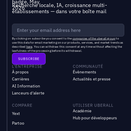
Recherche locale, IA, croissance multi-
établissements — dans votre boîte mail
By clicking on subscribe you consent to the
companies of the uberall group
to
use this data for email marketing on our products, services, and market trends as
described
here
. You can withdraw this consent at any time without affecting the
lawfulness of the processing before its withdrawal.
L'ENTREPRISE
COMMUNAUTÉ
À propos
Évènements
Carrières
Actualités et presse
AI Information
Lanceurs d'alerte
COMPARE
UTILISER UBERALL
Académie
Yext
Hub pour développeurs
Partoo