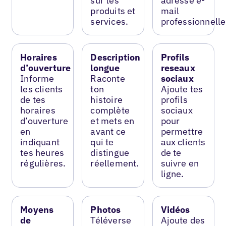
sur tes
adresse e-
produits et
mail
services.
professionnelle
Horaires
Description
Profils
d’ouverture
longue
reseaux
Informe
Raconte
sociaux
les clients
ton
Ajoute tes
de tes
histoire
profils
horaires
complète
sociaux
d’ouverture
et mets en
pour
en
avant ce
permettre
indiquant
qui te
aux clients
tes heures
distingue
de te
régulières.
réellement.
suivre en
ligne.
Moyens
Photos
Vidéos
de
Téléverse
Ajoute des