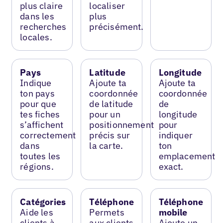
plus claire
localiser
dans les
plus
recherches
précisément.
locales.
Pays
Latitude
Longitude
Indique
Ajoute ta
Ajoute ta
ton pays
coordonnée
coordonnée
pour que
de latitude
de
tes fiches
pour un
longitude
s’affichent
positionnement
pour
correctement
précis sur
indiquer
dans
la carte.
ton
toutes les
emplacement
régions.
exact.
Catégories
Téléphone
Téléphone
Aide les
Permets
mobile
clients à
aux clients
Ajoute un