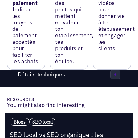
paiement
des
vidéos
Indique
photos qui
pour
les
mettent
donner vie
moyens
en valeur
à ton
de
ton
établissement
paiement
établissement,
et engager
acceptés
tes
les
pour
produits et
clients.
faciliter
ton
les achats.
équipe.
Détails techniques
RESOURCES
You might also find interesting
Blogs
SEO local
SEO local vs SEO organique : les