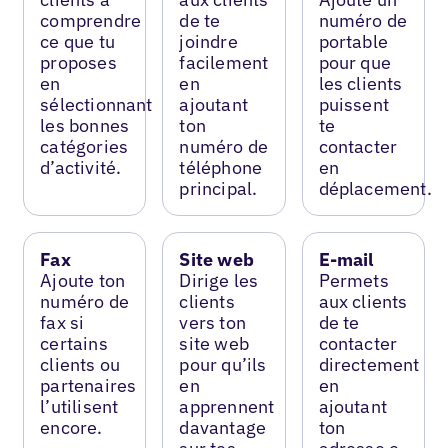
comprendre
de te
numéro de
ce que tu
joindre
portable
proposes
facilement
pour que
en
en
les clients
sélectionnant
ajoutant
puissent
les bonnes
ton
te
catégories
numéro de
contacter
d’activité.
téléphone
en
principal.
déplacement.
Fax
Site web
E-mail
Ajoute ton
Dirige les
Permets
numéro de
clients
aux clients
fax si
vers ton
de te
certains
site web
contacter
clients ou
pour qu’ils
directement
partenaires
en
en
l’utilisent
apprennent
ajoutant
encore.
davantage
ton