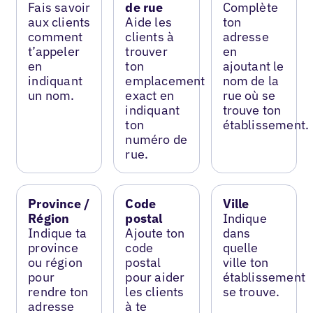
Fais savoir
de rue
Complète
aux clients
Aide les
ton
comment
clients à
adresse
t’appeler
trouver
en
en
ton
ajoutant le
indiquant
emplacement
nom de la
un nom.
exact en
rue où se
indiquant
trouve ton
ton
établissement.
numéro de
rue.
Province /
Code
Ville
Région
postal
Indique
Indique ta
Ajoute ton
dans
province
code
quelle
ou région
postal
ville ton
pour
pour aider
établissement
rendre ton
les clients
se trouve.
adresse
à te