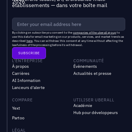
établissements — dans votre boîte mail
By clicking on subscribe you consent to the
companies of the uberall group
to
use this data for email marketing on our products, services, and market trends as
described
here
. You can withdraw this consent at any time without affecting the
lawfulness of the processing before its withdrawal.
L'ENTREPRISE
COMMUNAUTÉ
À propos
Évènements
Carrières
Actualités et presse
AI Information
Lanceurs d'alerte
COMPARE
UTILISER UBERALL
Académie
Yext
Hub pour développeurs
Partoo
LÉGAL