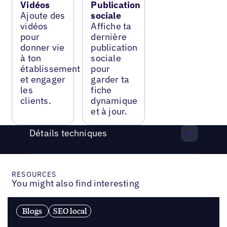
Vidéos
Publication
Ajoute des
sociale
vidéos
Affiche ta
pour
dernière
donner vie
publication
à ton
sociale
établissement
pour
et engager
garder ta
les
fiche
clients.
dynamique
et à jour.
Détails techniques
RESOURCES
You might also find interesting
Blogs
SEO local