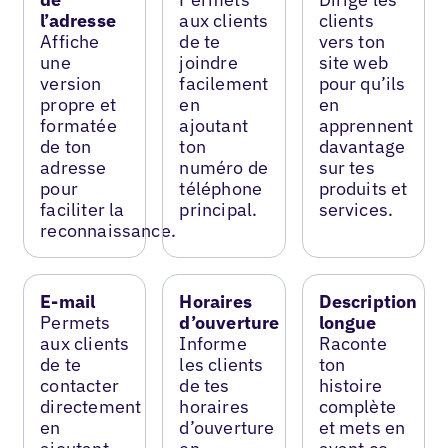
l’adresse
aux clients
clients
Affiche
de te
vers ton
une
joindre
site web
version
facilement
pour qu’ils
propre et
en
en
formatée
ajoutant
apprennent
de ton
ton
davantage
adresse
numéro de
sur tes
pour
téléphone
produits et
faciliter la
principal.
services.
reconnaissance.
E-mail
Horaires
Description
Permets
d’ouverture
longue
aux clients
Informe
Raconte
de te
les clients
ton
contacter
de tes
histoire
directement
horaires
complète
en
d’ouverture
et mets en