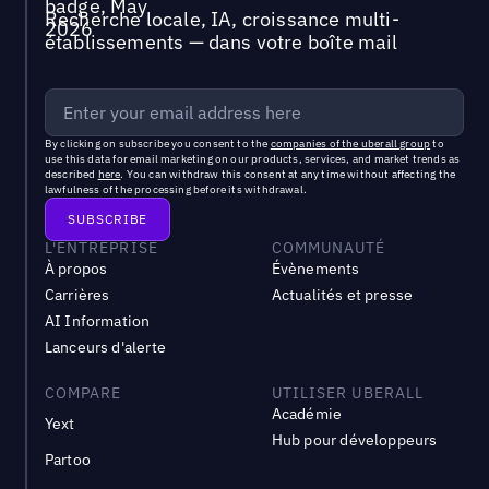
Recherche locale, IA, croissance multi-
établissements — dans votre boîte mail
By clicking on subscribe you consent to the
companies of the uberall group
to
use this data for email marketing on our products, services, and market trends as
described
here
. You can withdraw this consent at any time without affecting the
lawfulness of the processing before its withdrawal.
L'ENTREPRISE
COMMUNAUTÉ
À propos
Évènements
Carrières
Actualités et presse
AI Information
Lanceurs d'alerte
COMPARE
UTILISER UBERALL
Académie
Yext
Hub pour développeurs
Partoo