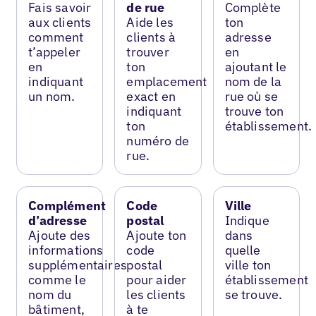
Fais savoir
de rue
Complète
aux clients
Aide les
ton
comment
clients à
adresse
t’appeler
trouver
en
en
ton
ajoutant le
indiquant
emplacement
nom de la
un nom.
exact en
rue où se
indiquant
trouve ton
ton
établissement.
numéro de
rue.
Complément
Code
Ville
d’adresse
postal
Indique
Ajoute des
Ajoute ton
dans
informations
code
quelle
supplémentaires
postal
ville ton
comme le
pour aider
établissement
nom du
les clients
se trouve.
bâtiment,
à te