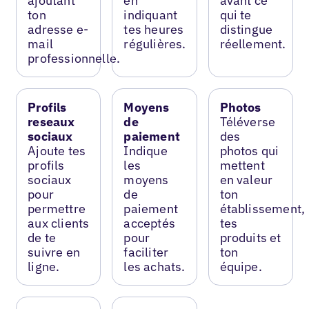
ajoutant
en
avant ce
ton
indiquant
qui te
adresse e-
tes heures
distingue
mail
régulières.
réellement.
professionnelle.
Profils
Moyens
Photos
reseaux
de
Téléverse
sociaux
paiement
des
Ajoute tes
Indique
photos qui
profils
les
mettent
sociaux
moyens
en valeur
pour
de
ton
permettre
paiement
établissement,
aux clients
acceptés
tes
de te
pour
produits et
suivre en
faciliter
ton
ligne.
les achats.
équipe.