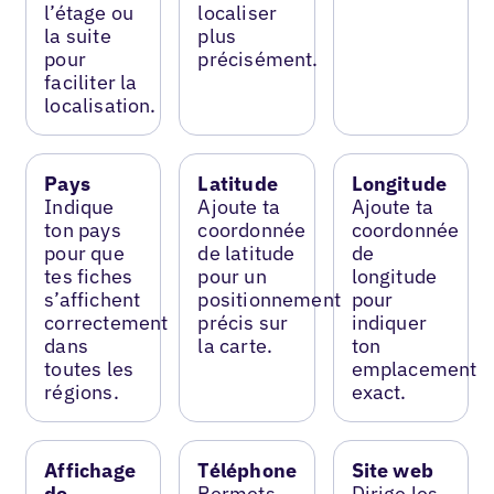
l’étage ou
localiser
la suite
plus
pour
précisément.
faciliter la
localisation.
Pays
Latitude
Longitude
Indique
Ajoute ta
Ajoute ta
ton pays
coordonnée
coordonnée
pour que
de latitude
de
tes fiches
pour un
longitude
s’affichent
positionnement
pour
correctement
précis sur
indiquer
dans
la carte.
ton
toutes les
emplacement
régions.
exact.
Affichage
Téléphone
Site web
de
Permets
Dirige les