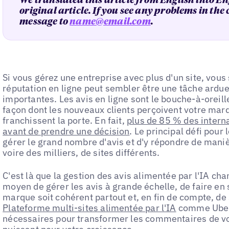
We translated this article from English into En
original article. If you see any problems in the
message to
name@email.com
.
Si vous gérez une entreprise avec plus d'un site, vous
réputation en ligne peut sembler être une tâche ardue.
importantes. Les avis en ligne sont le bouche-à-oreill
façon dont les nouveaux clients perçoivent votre mar
franchissent la porte. En fait,
plus de 85 % des interna
avant de prendre une décision
. Le principal défi pour
gérer le grand nombre d'avis et d'y répondre de mani
voire des milliers, de sites différents.
C'est là que la gestion des avis alimentée par l'IA cha
moyen de gérer les avis à grande échelle, de faire en
marque soit cohérent partout et, en fin de compte, de
Plateforme multi-sites alimentée par l'IA
comme Ubera
nécessaires pour transformer les commentaires de vos 