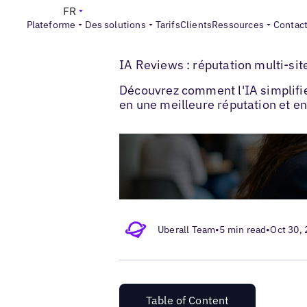
FR
Plateforme
Des solutions
Tarifs
Clients
Ressources
Contac
>
>
Blogs
Gestion des avis clients
Comment 
IA Reviews : réputation multi-si
Découvrez comment l'IA simplifie
en une meilleure réputation et en
Uberall Team
•
5 min read
•
Oct 30,
Table of Content