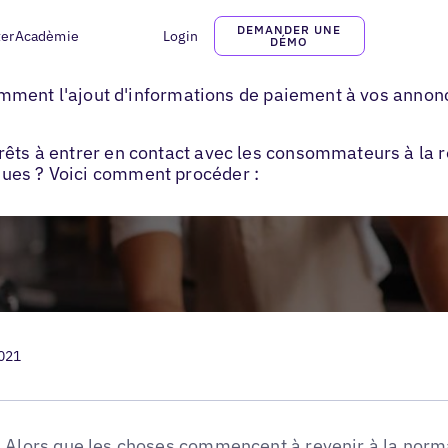
DEMANDER UNE
ter
Acadèmie
Login
DÉMO
Ajouter des modes de paiement à vos listes d'entreprises
 comment l'ajout d'informations de paiement à vos anno
rêts à entrer en contact avec les consommateurs à la r
ues ? Voici comment procéder :
2021
Alors que les choses commencent à revenir à la norma