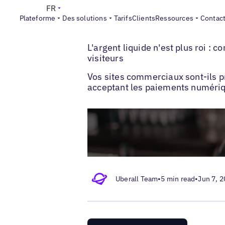
FR
Plateforme
Des solutions
Tarifs
Clients
Ressources
Contac
>
>
Blogs
Optimisation des fiches locales
L'argent liquide n'est plus roi :
visiteurs
Vos sites commerciaux sont-ils p
acceptant les paiements numériq
Uberall Team
•
5 min read
•
Jun 7, 