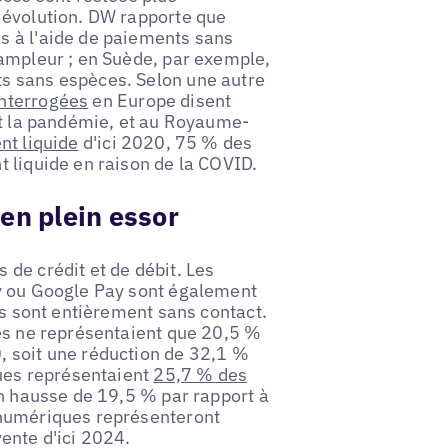
 évolution. DW rapporte que
és à l'aide de paiements sans
'ampleur ; en Suède, par exemple,
s sans espèces. Selon une autre
nterrogées
en Europe disent
nt la pandémie, et au Royaume-
nt liquide
d'ici 2020, 75 % des
 liquide en raison de la COVID.
en plein essor
de crédit et de débit. Les
ay ou Google Pay sont également
ls sont entièrement sans contact.
ces ne représentaient que 20,5 %
, soit une réduction de 32,1 %
ques représentaient
25,7 % des
n hausse de 19,5 % par rapport à
 numériques représenteront
ente d'ici 2024.