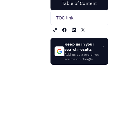
Table of Content
TOC link
Keep us in your
search results
Add us as a preferred
source on Google