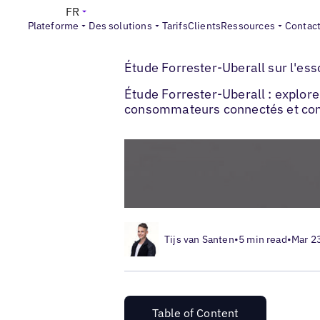
FR
Plateforme
Des solutions
Tarifs
Clients
Ressources
Contac
>
>
Blogs
Expérience client locale
Étude Fo
Étude Forrester-Uberall sur l'ess
Étude Forrester-Uberall : explor
consommateurs connectés et com
Tijs van Santen
•
5 min read
•
Mar 2
Table of Content