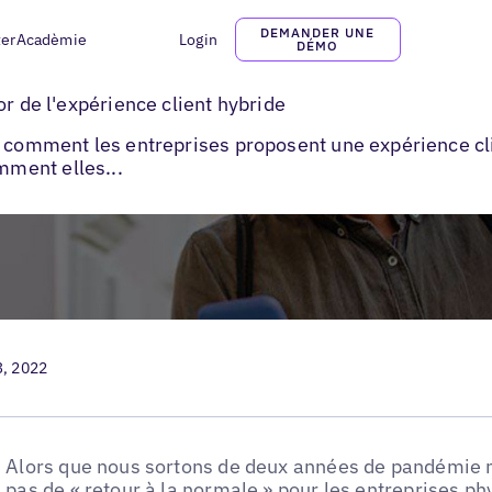
DEMANDER UNE
ter
Acadèmie
Login
DÉMO
rrester-Uberall sur l'essor de l'expérience client hybride
or de l'expérience client hybride
e comment les entreprises proposent une expérience cli
ment elles...
3, 2022
Alors que nous sortons de deux années de pandémie mon
pas de « retour à la normale » pour les entreprises p