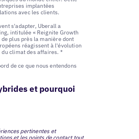
ntreprises implantées
ations avec les clients.
nt s'adapter, Uberall a
g, intitulée « Reignite Growth
 de plus près la manière dont
opéens réagissent à l'évolution
u climat des affaires. *
abord de ce que nous entendons
ybrides et pourquoi
riences pertinentes et
tions et les points de contact tout