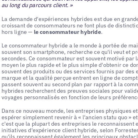
au long du parcours client. »
La demande d'expériences hybrides est due en grande
croissant de consommateurs ne font plus de distinctio
hors ligne —
le consommateur hybride
.
Le consommateur hybride a le monde à portée de main.
souvent son smartphone, recherche ce qu'il veut et p
secondes. Ce consommateur est souvent motivé par l
moyen le plus rapide et le plus simple d'obtenir ce dont
souvent des produits ou des services fournis par des e
marque et la qualité perçue entrent en ligne de compt
passent souvent au second plan par rapport à la co
hybrides recherchent des preuves sociales pour valide
voyages personnalisés en fonction de leurs préférenc
Dans ce nouveau monde, les entreprises physiques e
espérer simplement revenir à « l'ancien statu quo » et
c'est que la plupart des entreprises le reconnaissent e
initiatives d'expérience client hybride, selon Forreste
qu'ils reconnaissent également les principaux obstacl