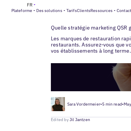
FR
Plateforme
Des solutions
Tarifs
Clients
Ressources
Contac
>
>
Blogs
Stratégie de marketing local
Stra
Quelle stratégie marketing QSR 
Les marques de restauration rapid
restaurants. Assurez-vous que votr
vos établissements à long terme.
Sara Vordermeier
•
5 min read
•
May
Edited by
Jil Jantzen