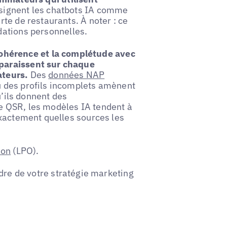
signent les chatbots IA comme
te de restaurants. À noter : ce
ations personnelles.
cohérence et la complétude avec
paraissent sur chaque
ateurs.
Des
données NAP
u des profils incomplets amènent
u’ils donnent des
e QSR, les modèles IA tendent à
exactement quelles sources les
ion
(LPO).
dre de votre stratégie marketing