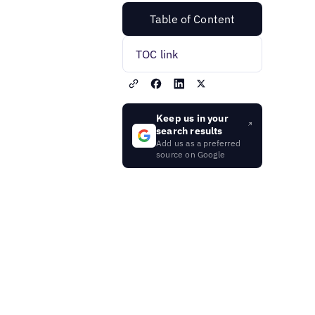
Table of Content
TOC link
Keep us in your
search results
Add us as a preferred
source on Google