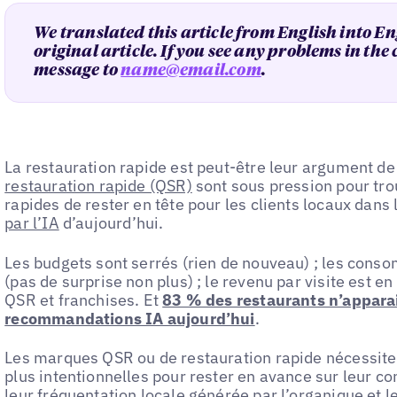
We translated this article from English into En
original article. If you see any problems in the
message to
name@email.com
.
La restauration rapide est peut-être leur argument de
restauration rapide (QSR)
sont sous pression pour tr
rapides de rester en tête pour les clients locaux dans 
par l’IA
d’aujourd’hui.
Les budgets sont serrés (rien de nouveau) ; les cons
(pas de surprise non plus) ; le revenu par visite est 
QSR et franchises. Et
83 % des restaurants n’appara
recommandations IA aujourd’hui
.
Les marques QSR ou de restauration rapide nécessite
plus intentionnelles pour rester en avance sur leur c
leur
fréquentation locale générée par l’organique
et l