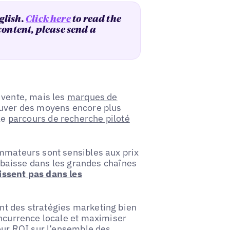
glish.
Click here
to read the
 content, please send a
 vente, mais les
marques de
ouver des moyens encore plus
le
parcours de recherche piloté
ommateurs sont sensibles aux prix
en baisse dans les grandes chaînes
issent pas dans les
nt des stratégies marketing bien
oncurrence locale et maximiser
eur ROI sur l’ensemble des