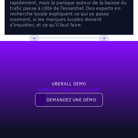
rapidement, mais la panique autour de la baisse du
trafic passe à côté de l’essentiel. Des experts en
recherche locale expliquent ce qui se passe
vraiment, si les marques locales doivent
s’inquiéter, et ce qu’il faut faire.
Pied de page
Previous
Suivant
UBERALL DEMO
Simple comme bonjour
Demandez une démo
DEMANDEZ UNE DÉMO