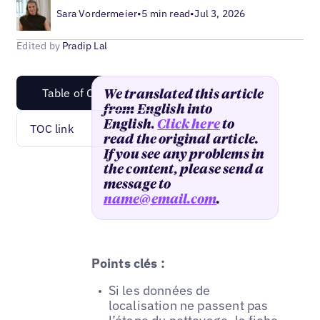
Sara Vordermeier
•
5 min read
•
Jul 3, 2026
Edited by
Pradip Lal
Table of Content
We translated this article
from English into
English.
Click here
to
TOC link
read the original article.
If you see any problems in
the content, please send a
message to
name@email.com
.
Points clés :
Si les données de
localisation ne passent pas