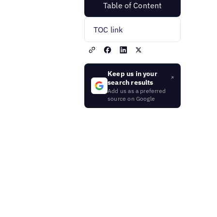
Table of Content
TOC link
Keep us in your
search results
Add us as a preferred
source on Google