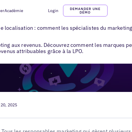
DEMANDER UNE
ter
Acadèmie
Login
DÉMO
st-ce que Location Performance Optimization?
 localisation : comment les spécialistes du marketing 
ting aux revenus. Découvrez comment les marques peuv
evenus attribuables grâce à la LPO.
 20, 2025
Tous les responsables marketing qui gèrent plusieur