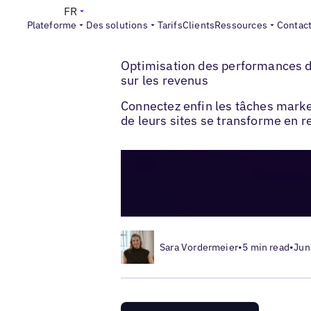
FR
Plateforme
Des solutions
Tarifs
Clients
Ressources
Contac
>
>
Blogs
Stratégie de marketing local
Qu’e
Optimisation des performances de
sur les revenus
Connectez enfin les tâches marke
de leurs sites se transforme en r
Sara Vordermeier
•
5 min read
•
Jun