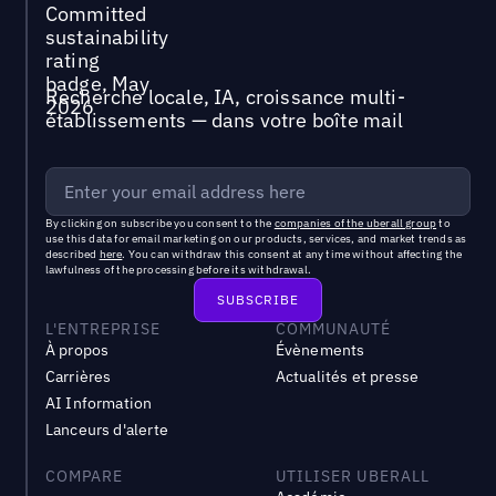
Recherche locale, IA, croissance multi-
établissements — dans votre boîte mail
By clicking on subscribe you consent to the
companies of the uberall group
to
use this data for email marketing on our products, services, and market trends as
described
here
. You can withdraw this consent at any time without affecting the
lawfulness of the processing before its withdrawal.
L'ENTREPRISE
COMMUNAUTÉ
À propos
Évènements
Carrières
Actualités et presse
AI Information
Lanceurs d'alerte
COMPARE
UTILISER UBERALL