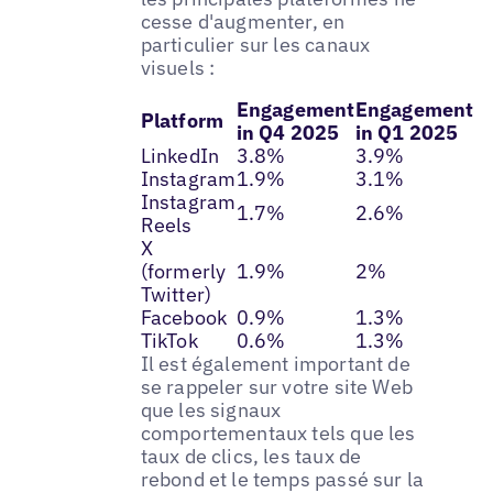
cesse d'augmenter, en
particulier sur les canaux
visuels :
Engagement
Engagement
Platform
in Q4 2025
in Q1 2025
LinkedIn
3.8%
3.9%
Instagram
1.9%
3.1%
Instagram
1.7%
2.6%
Reels
X
(formerly
1.9%
2%
Twitter)
Facebook
0.9%
1.3%
TikTok
0.6%
1.3%
Il est également important de
se rappeler sur votre site Web
que les signaux
comportementaux tels que les
taux de clics, les taux de
rebond et le temps passé sur la