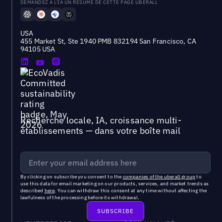
DEMANDEZ À L'IA UN RÉSUMÉ DE CETTE PAGE UBERALL
USA
455 Market St, Ste 1940 PMB 832194 San Francisco, CA
94105 USA
Recherche locale, IA, croissance multi-
établissements — dans votre boîte mail
By clicking on subscribe you consent to the
companies of the uberall group
to
use this data for email marketing on our products, services, and market trends as
described
here
. You can withdraw this consent at any time without affecting the
lawfulness of the processing before its withdrawal.