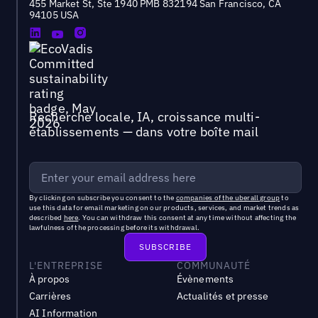
455 Market St, Ste 1940 PMB 832194 San Francisco, CA
94105 USA
Recherche locale, IA, croissance multi-
établissements — dans votre boîte mail
By clicking on subscribe you consent to the
companies of the uberall group
to
use this data for email marketing on our products, services, and market trends as
described
here
. You can withdraw this consent at any time without affecting the
lawfulness of the processing before its withdrawal.
L'ENTREPRISE
COMMUNAUTÉ
À propos
Évènements
Carrières
Actualités et presse
AI Information