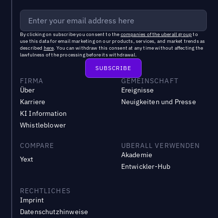
By clicking on subscribe you consent to the
companies of the uberall group
to
use this data for email marketing on our products, services, and market trends as
described
here
. You can withdraw this consent at any time without affecting the
lawfulness of the processing before its withdrawal.
FIRMA
GEMEINSCHAFT
Über
Ereignisse
Karriere
Neuigkeiten und Presse
KI Information
Whistleblower
COMPARE
UBERALL VERWENDEN
Akademie
Yext
Entwickler-Hub
RECHTLICHES
Imprint
Datenschutzhinweise