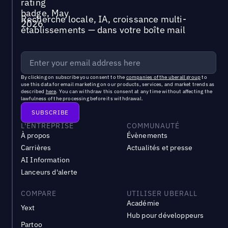
Recherche locale, IA, croissance multi-
établissements — dans votre boîte mail
By clicking on subscribe you consent to the
companies of the uberall group
to
use this data for email marketing on our products, services, and market trends as
described
here
. You can withdraw this consent at any time without affecting the
lawfulness of the processing before its withdrawal.
L'ENTREPRISE
COMMUNAUTÉ
À propos
Évènements
Carrières
Actualités et presse
AI Information
Lanceurs d'alerte
COMPARE
UTILISER UBERALL
Académie
Yext
Hub pour développeurs
Partoo