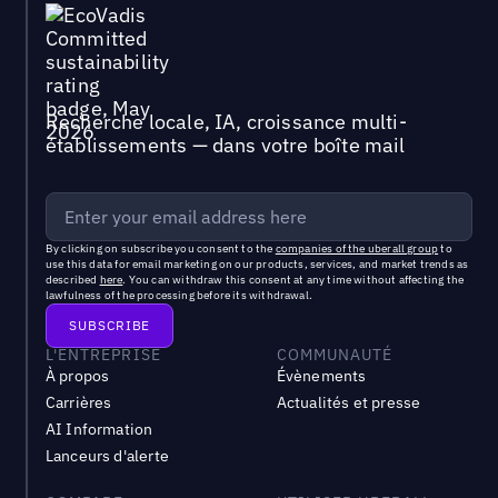
Recherche locale, IA, croissance multi-
établissements — dans votre boîte mail
By clicking on subscribe you consent to the
companies of the uberall group
to
use this data for email marketing on our products, services, and market trends as
described
here
. You can withdraw this consent at any time without affecting the
lawfulness of the processing before its withdrawal.
L'ENTREPRISE
COMMUNAUTÉ
À propos
Évènements
Carrières
Actualités et presse
AI Information
Lanceurs d'alerte