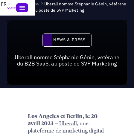
News & Press
>
FR
Uberall nomme Stéphanie Génin, vétérane
du B2B SaaS, au poste de SVP Marketing
News & Press
NEWS & PRESS
Uberall nomme Stéphanie Génin, vétérane
du B2B SaaS, au poste de SVP Marketing
Los Angeles et Berlin, le 20
–
Uberall
, une
avril 2023
plateforme de marketing digital