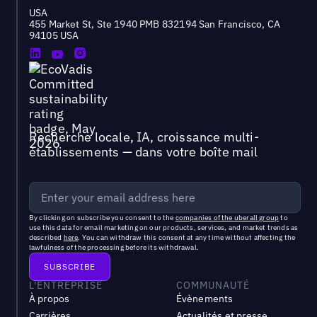
USA
455 Market St, Ste 1940 PMB 832194 San Francisco, CA
94105 USA
Recherche locale, IA, croissance multi-
établissements — dans votre boîte mail
By clicking on subscribe you consent to the
companies of the uberall group
to
use this data for email marketing on our products, services, and market trends as
described
here
. You can withdraw this consent at any time without affecting the
lawfulness of the processing before its withdrawal.
L'ENTREPRISE
COMMUNAUTÉ
À propos
Évènements
Carrières
Actualités et presse