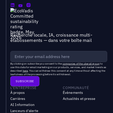
Recherche locale, IA, croissance multi-
établissements — dans votre boîte mail
By clicking on subscribe you consent to the
companies of the uberall group
to
use this data for email marketing on our products, services, and market trends as
described
here
. You can withdraw this consent at any time without affecting the
lawfulness of the processing before its withdrawal.
L'ENTREPRISE
COMMUNAUTÉ
À propos
Évènements
Carrières
Actualités et presse
AI Information
Lanceurs d'alerte