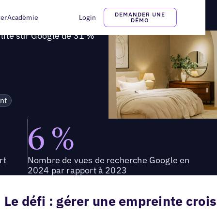
ibilité sur Google de 31 % tout en gagnant du temps
DEMANDER UNE
ter
Acadèmie
Login
DÉMO
lité sur Google de 31 %
nt
6 %
rt
Nombre de vues de recherche Google en
2024 par rapport à 2023
Le défi : gérer une empreinte croi