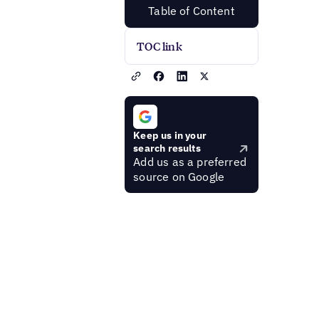
Table of Content
TOC link
Keep us in your
search results
Add us as a preferred
source on Google