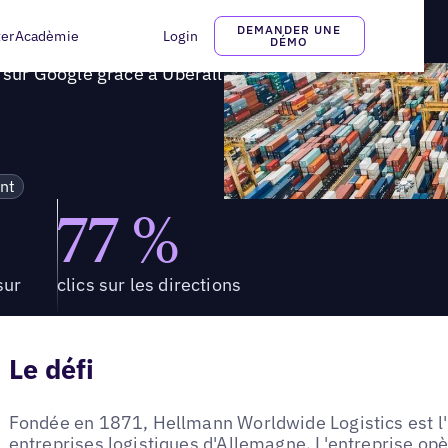
ofil sur Google grâce à Uberall
DEMANDER UNE
ter
Acadèmie
Login
DÉMO
l sur Google grâce à Uberall
nt
77 %
sur
clics sur les directions
Le défi
Fondée en 1871, Hellmann Worldwide Logistics est l
entreprises logistiques d'Allemagne. L'entreprise op