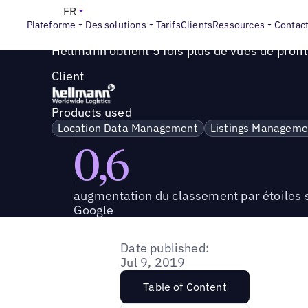
Success Story
>
Hellmann obtient 5 fois plus de vues de pr
FR
Plateforme
Des solutions
Tarifs
Clients
Ressources
Contac
Hellmann obtient 5 fois plus de vues de profi
Client
Products used
Location Data Management
Listings Manageme
0,6
augmentation du classement par étoiles 
Google
Date published:
Jul 9, 2019
Table of Content