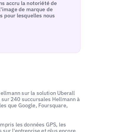
s accru la notoriété de
e l'image de marque de
ns pour lesquelles nous
ellmann sur la solution Uberall
s sur 240 succursales Hellmann à
lles que Google, Foursquare,
compris les données GPS, les
 sur l'entreprise et plus encore,