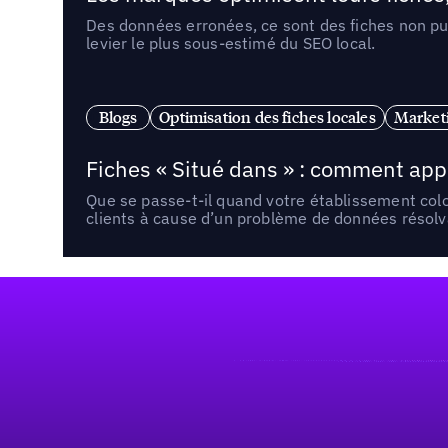
Des données erronées, ce sont des fiches non pub
levier le plus sous-estimé du SEO local.
Blogs
Optimisation des fiches locales
Marketi
Fiches « Situé dans » : comment app
Que se passe-t-il quand votre établissement co
clients à cause d’un problème de données résolv
Pied de page