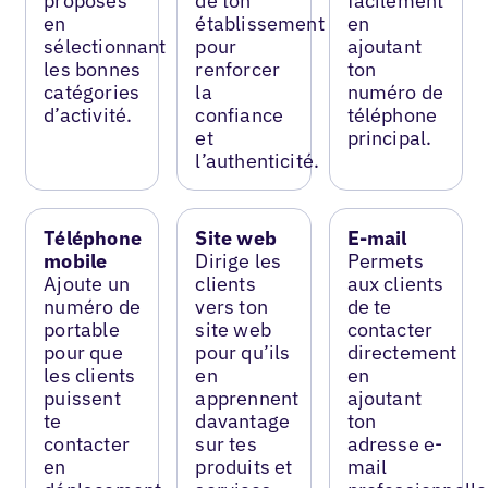
proposes
de ton
facilement
en
établissement
en
sélectionnant
pour
ajoutant
les bonnes
renforcer
ton
catégories
la
numéro de
d’activité.
confiance
téléphone
et
principal.
l’authenticité.
Téléphone
Site web
E-mail
mobile
Dirige les
Permets
Ajoute un
clients
aux clients
numéro de
vers ton
de te
portable
site web
contacter
pour que
pour qu’ils
directement
les clients
en
en
puissent
apprennent
ajoutant
te
davantage
ton
contacter
sur tes
adresse e-
en
produits et
mail