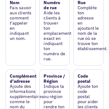
Nom
Numéro
Rue
Fais savoir
de rue
Complète
aux clients
Aide les
ton
comment
clients à
adresse
t’appeler
trouver
en
en
ton
ajoutant le
indiquant
emplacement
nom de la
un nom.
exact en
rue où se
indiquant
trouve ton
ton
établissement.
numéro de
rue.
Complément
Province /
Code
d’adresse
Région
postal
Ajoute des
Indique ta
Ajoute ton
informations
province
code
supplémentaires
ou région
postal
comme le
pour
pour aider
nom du
rendre ton
les clients