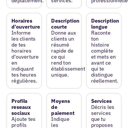
déplacement.
services.
professionnelle
Horaires
Description
Description
d’ouverture
courte
longue
Informe
Donne aux
Raconte
les clients
clients un
ton
de tes
résumé
histoire
horaires
rapide de
complète
d’ouverture
ce qui
et mets en
en
rend ton
avant ce
indiquant
établissement
qui te
tes heures
unique.
distingue
régulières.
réellement.
Profils
Moyens
Services
reseaux
de
Décris les
sociaux
paiement
services
Ajoute tes
Indique
que tu
profils
les
proposes