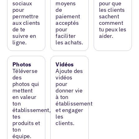
sociaux
moyens
pour que
pour
de
les clients
permettre
paiement
sachent
aux clients
acceptés
comment
de te
pour
tu peux les
suivre en
faciliter
aider.
ligne.
les achats.
Photos
Vidéos
Téléverse
Ajoute des
des
vidéos
photos qui
pour
mettent
donner vie
en valeur
à ton
ton
établissement
établissement,
et engager
tes
les
produits et
clients.
ton
équipe.