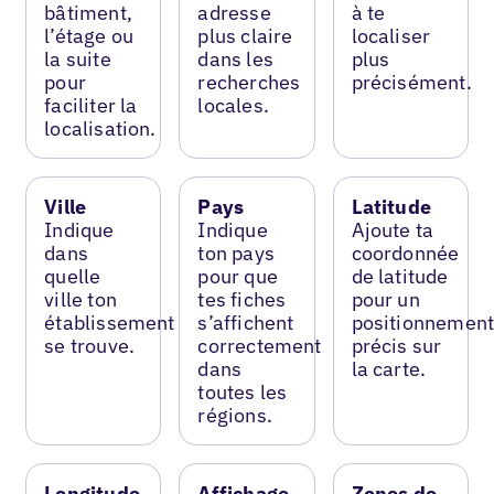
bâtiment,
adresse
à te
l’étage ou
plus claire
localiser
la suite
dans les
plus
pour
recherches
précisément.
faciliter la
locales.
localisation.
Ville
Pays
Latitude
Indique
Indique
Ajoute ta
dans
ton pays
coordonnée
quelle
pour que
de latitude
ville ton
tes fiches
pour un
établissement
s’affichent
positionnemen
se trouve.
correctement
précis sur
dans
la carte.
toutes les
régions.
Longitude
Affichage
Zones de