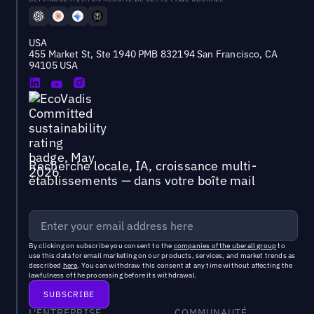
USA
455 Market St, Ste 1940 PMB 832194 San Francisco, CA
94105 USA
Recherche locale, IA, croissance multi-
établissements — dans votre boîte mail
By clicking on subscribe you consent to the
companies of the uberall group
to
use this data for email marketing on our products, services, and market trends as
described
here
. You can withdraw this consent at any time without affecting the
lawfulness of the processing before its withdrawal.
L'ENTREPRISE
COMMUNAUTÉ