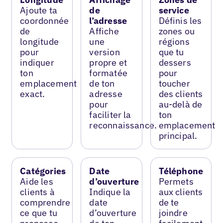
Ajoute ta
de
service
coordonnée
l’adresse
Définis les
de
Affiche
zones ou
longitude
une
régions
pour
version
que tu
indiquer
propre et
dessers
ton
formatée
pour
emplacement
de ton
toucher
exact.
adresse
des clients
pour
au-delà de
faciliter la
ton
reconnaissance.
emplacement
principal.
Catégories
Date
Téléphone
Aide les
d’ouverture
Permets
clients à
Indique la
aux clients
comprendre
date
de te
ce que tu
d’ouverture
joindre