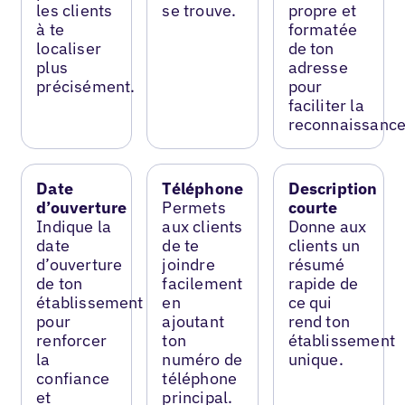
les clients
se trouve.
propre et
à te
formatée
localiser
de ton
plus
adresse
précisément.
pour
faciliter la
reconnaissance
Date
Téléphone
Description
d’ouverture
Permets
courte
Indique la
aux clients
Donne aux
date
de te
clients un
d’ouverture
joindre
résumé
de ton
facilement
rapide de
établissement
en
ce qui
pour
ajoutant
rend ton
renforcer
ton
établissement
la
numéro de
unique.
confiance
téléphone
et
principal.