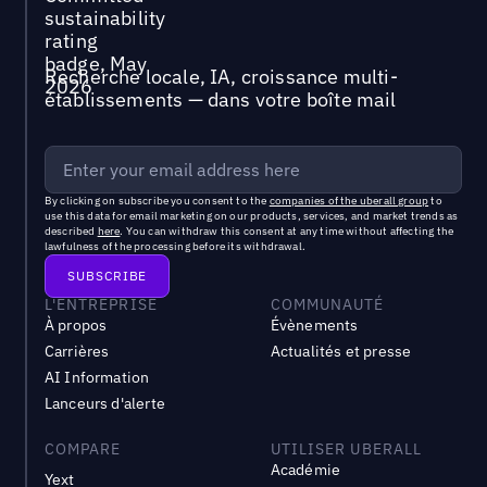
Recherche locale, IA, croissance multi-
établissements — dans votre boîte mail
By clicking on subscribe you consent to the
companies of the uberall group
to
use this data for email marketing on our products, services, and market trends as
described
here
. You can withdraw this consent at any time without affecting the
lawfulness of the processing before its withdrawal.
L'ENTREPRISE
COMMUNAUTÉ
À propos
Évènements
Carrières
Actualités et presse
AI Information
Lanceurs d'alerte
COMPARE
UTILISER UBERALL
Académie
Yext