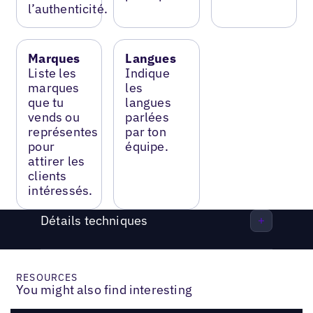
l’authenticité.
Marques
Langues
Liste les
Indique
marques
les
que tu
langues
vends ou
parlées
représentes
par ton
pour
équipe.
attirer les
clients
intéressés.
Détails techniques
RESOURCES
You might also find interesting