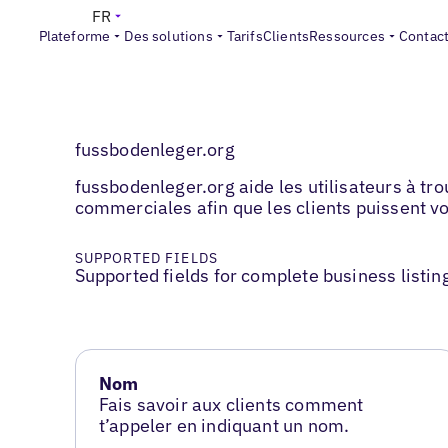
FR
Plateforme
Des solutions
Tarifs
Clients
Ressources
Contac
fussbodenleger.org
fussbodenleger.org aide les utilisateurs à tr
commerciales afin que les clients puissent vo
SUPPORTED FIELDS
Supported fields for complete business listin
Nom
Fais savoir aux clients comment
t’appeler en indiquant un nom.