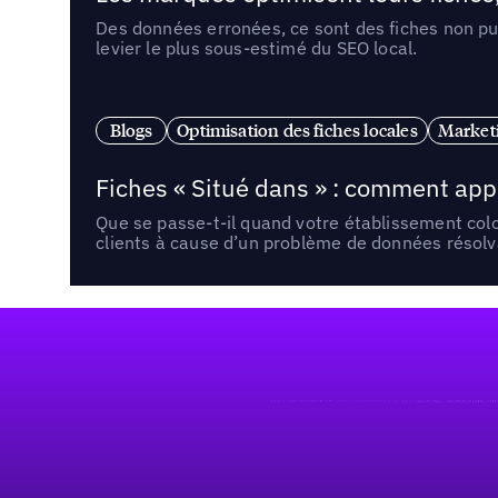
Des données erronées, ce sont des fiches non pub
levier le plus sous-estimé du SEO local.
Blogs
Optimisation des fiches locales
Marketi
Fiches « Situé dans » : comment app
Que se passe-t-il quand votre établissement co
clients à cause d’un problème de données résolv
Pied de page