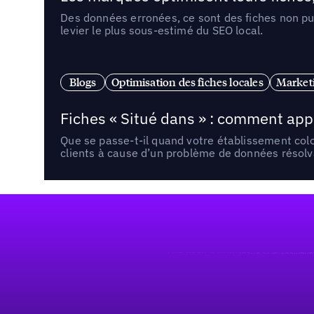
Des données erronées, ce sont des fiches non pub
levier le plus sous-estimé du SEO local.
Blogs
Optimisation des fiches locales
Marketi
Fiches « Situé dans » : comment app
Que se passe-t-il quand votre établissement co
clients à cause d’un problème de données résolv
Pied de page