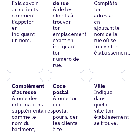
Fais savoir
de rue
Complète
aux clients
Aide les
ton
comment
clients à
adresse
t’appeler
trouver
en
en
ton
ajoutant le
indiquant
emplacement
nom de la
un nom.
exact en
rue où se
indiquant
trouve ton
ton
établissement.
numéro de
rue.
Complément
Code
Ville
d’adresse
postal
Indique
Ajoute des
Ajoute ton
dans
informations
code
quelle
supplémentaires
postal
ville ton
comme le
pour aider
établissement
nom du
les clients
se trouve.
bâtiment,
à te