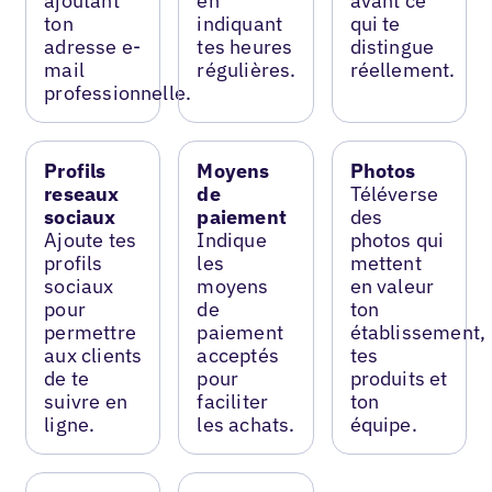
ajoutant
en
avant ce
ton
indiquant
qui te
adresse e-
tes heures
distingue
mail
régulières.
réellement.
professionnelle.
Profils
Moyens
Photos
reseaux
de
Téléverse
sociaux
paiement
des
Ajoute tes
Indique
photos qui
profils
les
mettent
sociaux
moyens
en valeur
pour
de
ton
permettre
paiement
établissement,
aux clients
acceptés
tes
de te
pour
produits et
suivre en
faciliter
ton
ligne.
les achats.
équipe.