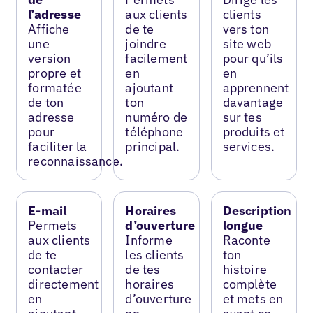
l’adresse
aux clients
clients
Affiche
de te
vers ton
une
joindre
site web
version
facilement
pour qu’ils
propre et
en
en
formatée
ajoutant
apprennent
de ton
ton
davantage
adresse
numéro de
sur tes
pour
téléphone
produits et
faciliter la
principal.
services.
reconnaissance.
E-mail
Horaires
Description
Permets
d’ouverture
longue
aux clients
Informe
Raconte
de te
les clients
ton
contacter
de tes
histoire
directement
horaires
complète
en
d’ouverture
et mets en