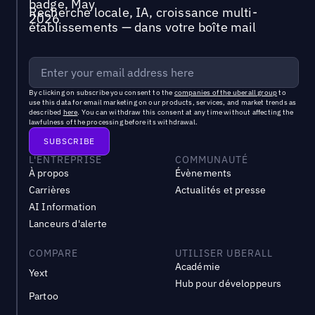
Recherche locale, IA, croissance multi-
établissements — dans votre boîte mail
By clicking on subscribe you consent to the
companies of the uberall group
to
use this data for email marketing on our products, services, and market trends as
described
here
. You can withdraw this consent at any time without affecting the
lawfulness of the processing before its withdrawal.
L'ENTREPRISE
COMMUNAUTÉ
À propos
Évènements
Carrières
Actualités et presse
AI Information
Lanceurs d'alerte
COMPARE
UTILISER UBERALL
Académie
Yext
Hub pour développeurs
Partoo