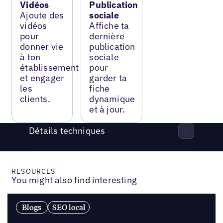
Vidéos
Publication
Ajoute des
sociale
vidéos
Affiche ta
pour
dernière
donner vie
publication
à ton
sociale
établissement
pour
et engager
garder ta
les
fiche
clients.
dynamique
et à jour.
Détails techniques
RESOURCES
You might also find interesting
Blogs
SEO local