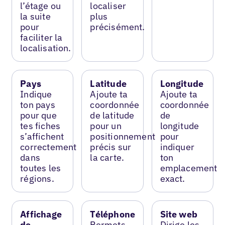
l’étage ou
localiser
la suite
plus
pour
précisément.
faciliter la
localisation.
Pays
Latitude
Longitude
Indique
Ajoute ta
Ajoute ta
ton pays
coordonnée
coordonnée
pour que
de latitude
de
tes fiches
pour un
longitude
s’affichent
positionnement
pour
correctement
précis sur
indiquer
dans
la carte.
ton
toutes les
emplacement
régions.
exact.
Affichage
Téléphone
Site web
de
Permets
Dirige les