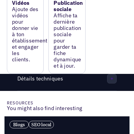
Vidéos
Publication
Ajoute des
sociale
vidéos
Affiche ta
pour
dernière
donner vie
publication
à ton
sociale
établissement
pour
et engager
garder ta
les
fiche
clients.
dynamique
et à jour.
Détails techniques
RESOURCES
You might also find interesting
Blogs
SEO local