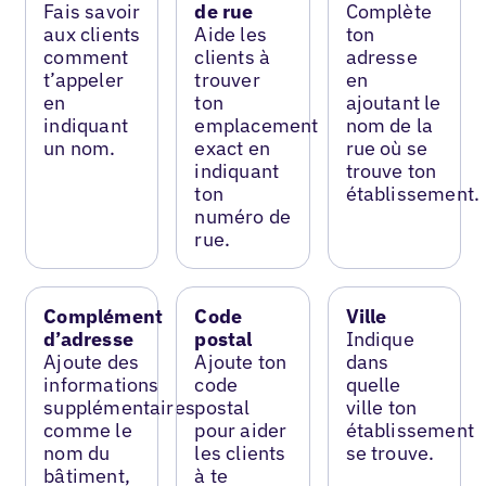
Fais savoir
de rue
Complète
aux clients
Aide les
ton
comment
clients à
adresse
t’appeler
trouver
en
en
ton
ajoutant le
indiquant
emplacement
nom de la
un nom.
exact en
rue où se
indiquant
trouve ton
ton
établissement.
numéro de
rue.
Complément
Code
Ville
d’adresse
postal
Indique
Ajoute des
Ajoute ton
dans
informations
code
quelle
supplémentaires
postal
ville ton
comme le
pour aider
établissement
nom du
les clients
se trouve.
bâtiment,
à te