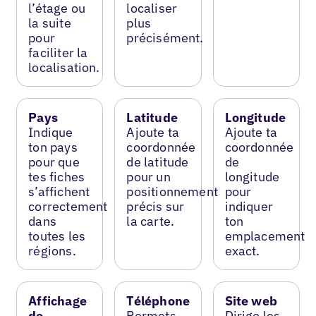
l’étage ou
localiser
la suite
plus
pour
précisément.
faciliter la
localisation.
Pays
Latitude
Longitude
Indique
Ajoute ta
Ajoute ta
ton pays
coordonnée
coordonnée
pour que
de latitude
de
tes fiches
pour un
longitude
s’affichent
positionnement
pour
correctement
précis sur
indiquer
dans
la carte.
ton
toutes les
emplacement
régions.
exact.
Affichage
Téléphone
Site web
de
Permets
Dirige les