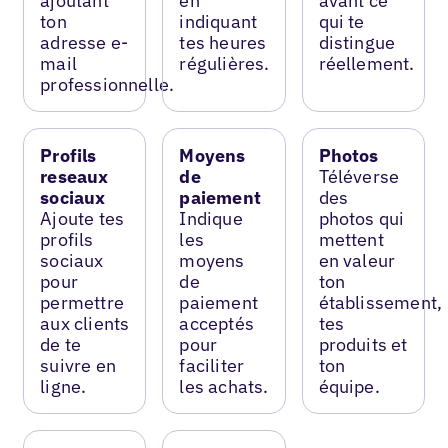
ajoutant
en
avant ce
ton
indiquant
qui te
adresse e-
tes heures
distingue
mail
régulières.
réellement.
professionnelle.
Profils
Moyens
Photos
reseaux
de
Téléverse
sociaux
paiement
des
Ajoute tes
Indique
photos qui
profils
les
mettent
sociaux
moyens
en valeur
pour
de
ton
permettre
paiement
établissement,
aux clients
acceptés
tes
de te
pour
produits et
suivre en
faciliter
ton
ligne.
les achats.
équipe.