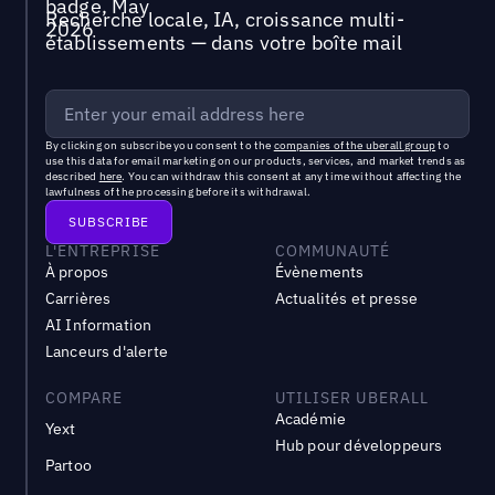
Recherche locale, IA, croissance multi-
établissements — dans votre boîte mail
By clicking on subscribe you consent to the
companies of the uberall group
to
use this data for email marketing on our products, services, and market trends as
described
here
. You can withdraw this consent at any time without affecting the
lawfulness of the processing before its withdrawal.
L'ENTREPRISE
COMMUNAUTÉ
À propos
Évènements
Carrières
Actualités et presse
AI Information
Lanceurs d'alerte
COMPARE
UTILISER UBERALL
Académie
Yext
Hub pour développeurs
Partoo