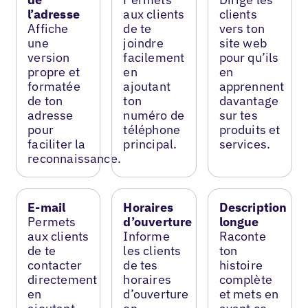
l’adresse
aux clients
clients
Affiche
de te
vers ton
une
joindre
site web
version
facilement
pour qu’ils
propre et
en
en
formatée
ajoutant
apprennent
de ton
ton
davantage
adresse
numéro de
sur tes
pour
téléphone
produits et
faciliter la
principal.
services.
reconnaissance.
E-mail
Horaires
Description
Permets
d’ouverture
longue
aux clients
Informe
Raconte
de te
les clients
ton
contacter
de tes
histoire
directement
horaires
complète
en
d’ouverture
et mets en