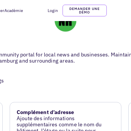
DEMANDER UNE
ter
Acadèmie
Login
DÉMO
ity portal for local news and businesses. Maintainin
amburg and surrounding areas.
gs
Complément d’adresse
Ajoute des informations
supplémentaires comme le nom du
bâtiment, l’étage ou la suite pour