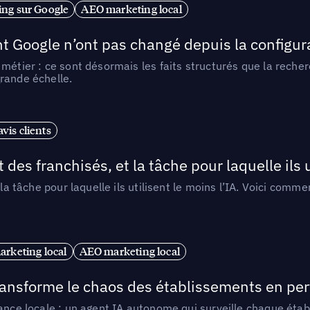
ng sur Google
AEO marketing local
t Google n’ont pas changé depuis la configurat
métier : ce sont désormais les faits structurés que la reche
rande échelle.
vis clients
 des franchisés, et la tâche pour laquelle ils u
 la tâche pour laquelle ils utilisent le moins l’IA. Voici com
arketing local
AEO marketing local
 transforme le chaos des établissements en pe
ance locale : un agent IA autonome qui surveille chaque étab