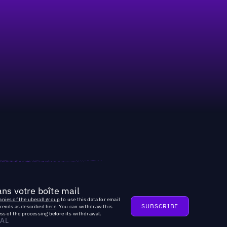
ns votre boîte mail
nies of the uberall group
to use this data for email
trends as described
here
. You can withdraw this
ss of the processing before its withdrawal.
AL