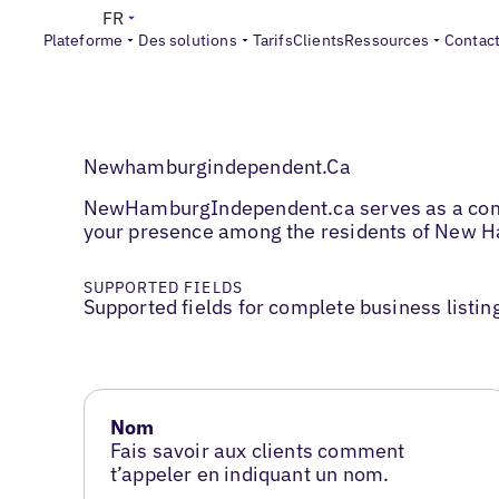
FR
Plateforme
Des solutions
Tarifs
Clients
Ressources
Contac
Newhamburgindependent.Ca
NewHamburgIndependent.ca serves as a commun
your presence among the residents of New H
SUPPORTED FIELDS
Supported fields for complete business listin
Nom
Fais savoir aux clients comment
t’appeler en indiquant un nom.