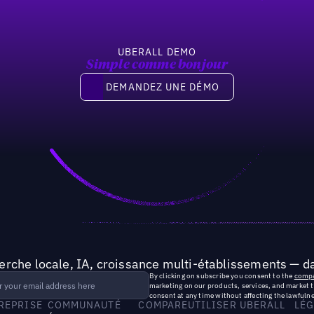
UBERALL DEMO
Simple comme bonjour
Demandez une démo
DEMANDEZ UNE DÉMO
rche locale, IA, croissance multi-établissements — da
By clicking on subscribe you consent to the
compa
marketing on our products, services, and market 
consent at any time without affecting the lawfulne
TREPRISE
COMMUNAUTÉ
COMPARE
UTILISER UBERALL
LÉG