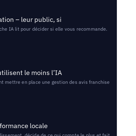
ion – leur public, si
rche IA lit pour décider si elle vous recommande.
tilisent le moins l’IA
ment mettre en place une gestion des avis franchise
rformance locale
lissement, décide de ce qui compte le plus et fait