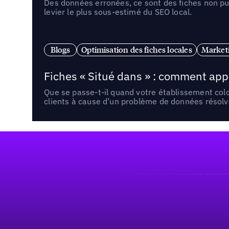
Des données erronées, ce sont des fiches non pub
levier le plus sous-estimé du SEO local.
Blogs
Optimisation des fiches locales
Marketi
Fiches « Situé dans » : comment app
Que se passe-t-il quand votre établissement co
clients à cause d’un problème de données résolv
Pied de page