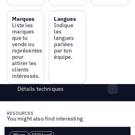
Marques
Langues
Liste les
Indique
marques
les
que tu
langues
vends ou
parlées
représentes
par ton
pour
équipe.
attirer les
clients
intéressés.
Détails techniques
RESOURCES
You might also find interesting