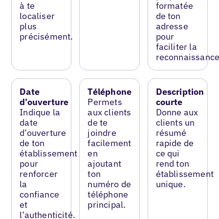
à te
formatée
localiser
de ton
plus
adresse
précisément.
pour
faciliter la
reconnaissance
Date
Téléphone
Description
d’ouverture
Permets
courte
Indique la
aux clients
Donne aux
date
de te
clients un
d’ouverture
joindre
résumé
de ton
facilement
rapide de
établissement
en
ce qui
pour
ajoutant
rend ton
renforcer
ton
établissement
la
numéro de
unique.
confiance
téléphone
et
principal.
l’authenticité.