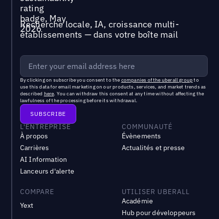
Recherche locale, IA, croissance multi-
établissements — dans votre boîte mail
By clicking on subscribe you consent to the
companies of the uberall group
to
use this data for email marketing on our products, services, and market trends as
described
here
. You can withdraw this consent at any time without affecting the
lawfulness of the processing before its withdrawal.
L'ENTREPRISE
COMMUNAUTÉ
À propos
Évènements
Carrières
Actualités et presse
AI Information
Lanceurs d'alerte
COMPARE
UTILISER UBERALL
Académie
Yext
Hub pour développeurs