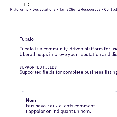
FR
Plateforme
Des solutions
Tarifs
Clients
Ressources
Contac
Tupalo
Tupalo is a community-driven platform for use
Uberall helps improve your reputation and d
SUPPORTED FIELDS
Supported fields for complete business listin
Nom
Fais savoir aux clients comment
t’appeler en indiquant un nom.