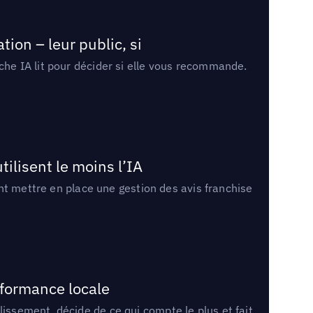
ion – leur public, si
rche IA lit pour décider si elle vous recommande.
tilisent le moins l’IA
ment mettre en place une gestion des avis franchise
rformance locale
lissement, décide de ce qui compte le plus et fait