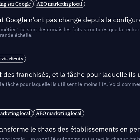
ng sur Google
AEO marketing local
t Google n’ont pas changé depuis la configurat
métier : ce sont désormais les faits structurés que la reche
rande échelle.
vis clients
 des franchisés, et la tâche pour laquelle ils u
 la tâche pour laquelle ils utilisent le moins l’IA. Voici com
arketing local
AEO marketing local
 transforme le chaos des établissements en pe
ance locale : un agent IA autonome qui surveille chaque étab