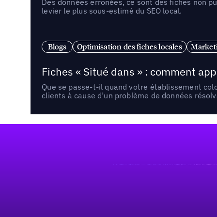
Des données erronées, ce sont des fiches non pub
levier le plus sous-estimé du SEO local.
Blogs
Optimisation des fiches locales
Marketi
Fiches « Situé dans » : comment app
Que se passe-t-il quand votre établissement co
clients à cause d’un problème de données résolv
Pied de page