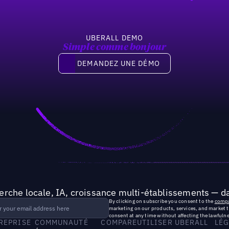
UBERALL DEMO
Simple comme bonjour
Demandez une démo
DEMANDEZ UNE DÉMO
rche locale, IA, croissance multi-établissements — da
By clicking on subscribe you consent to the
compa
marketing on our products, services, and market 
consent at any time without affecting the lawfulne
TREPRISE
COMMUNAUTÉ
COMPARE
UTILISER UBERALL
LÉG