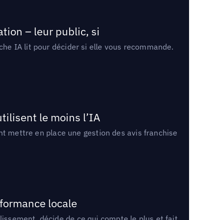
ion – leur public, si
rche IA lit pour décider si elle vous recommande.
tilisent le moins l’IA
ment mettre en place une gestion des avis franchise
rformance locale
lissement, décide de ce qui compte le plus et fait