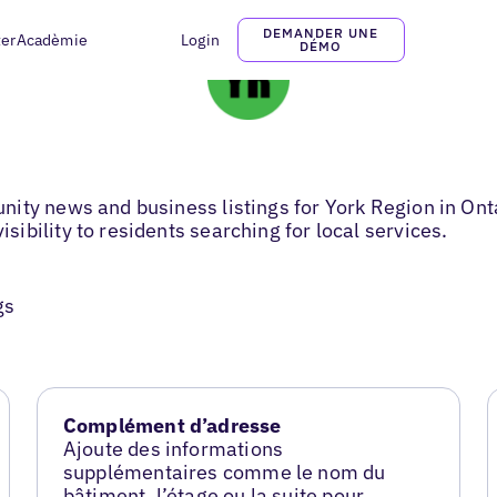
DEMANDER UNE
ter
Acadèmie
Login
DÉMO
ty news and business listings for York Region in Ontar
bility to residents searching for local services.
gs
Complément d’adresse
Ajoute des informations
supplémentaires comme le nom du
bâtiment, l’étage ou la suite pour