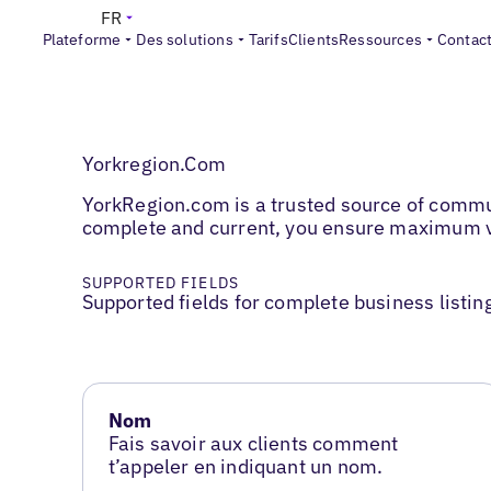
FR
Plateforme
Des solutions
Tarifs
Clients
Ressources
Contac
Yorkregion.Com
YorkRegion.com is a trusted source of communi
complete and current, you ensure maximum visi
SUPPORTED FIELDS
Supported fields for complete business listin
Nom
Fais savoir aux clients comment
t’appeler en indiquant un nom.