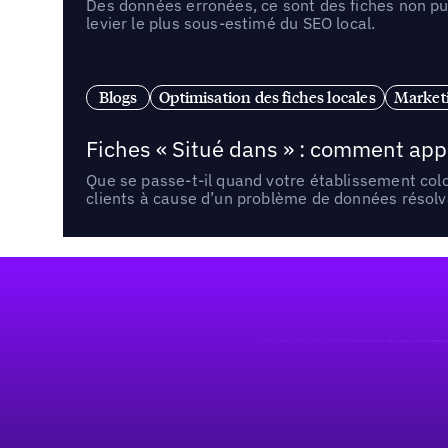
Des données erronées, ce sont des fiches non pub
levier le plus sous-estimé du SEO local.
Blogs
Optimisation des fiches locales
Marketi
Fiches « Situé dans » : comment app
Que se passe-t-il quand votre établissement co
clients à cause d’un problème de données résolv
Pied de page