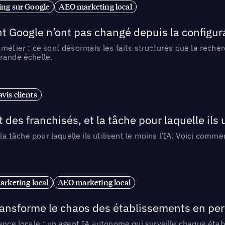
ng sur Google
AEO marketing local
t Google n’ont pas changé depuis la configurat
métier : ce sont désormais les faits structurés que la reche
rande échelle.
vis clients
 des franchisés, et la tâche pour laquelle ils u
 la tâche pour laquelle ils utilisent le moins l’IA. Voici com
arketing local
AEO marketing local
 transforme le chaos des établissements en pe
ance locale : un agent IA autonome qui surveille chaque étab