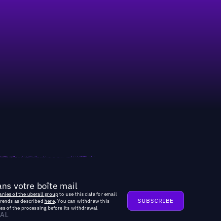
ns votre boîte mail
nies of the uberall group
to use this data for email
trends as described
here
. You can withdraw this
ss of the processing before its withdrawal.
AL