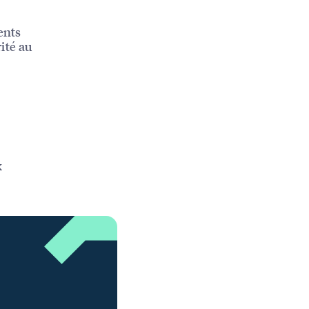
ents
ité au
x