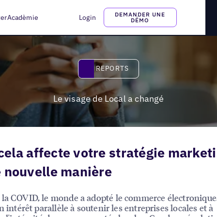
DEMANDER UNE
ter
Acadèmie
Login
DÉMO
Reports
REPORTS
Le visage de Local a changé
t cela affecte votre stratégie market
 nouvelle manière
la COVID, le monde a adopté le commerce électronique.
n intérêt parallèle à soutenir les entreprises locales et à