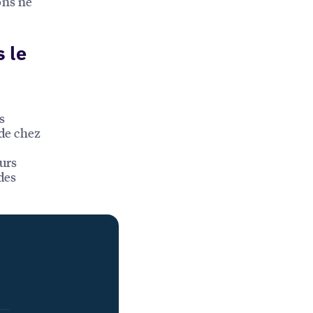
ons ne
 le
s
 de chez
urs
des