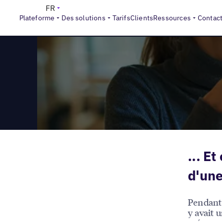
>
Reports
Le visage de Local a changé
FR
Plateforme
Des solutions
Tarifs
Clients
Ressources
Contac
... E
d'une
Pendant 
y avait u