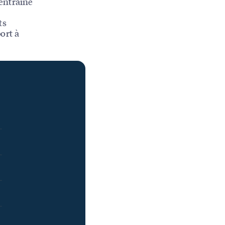
entraîné
ts
ort à