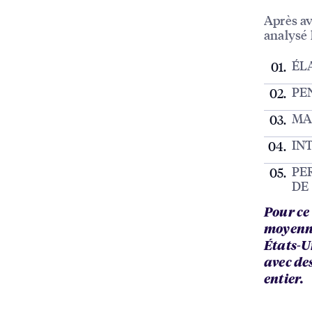
Après av
analysé l
ÉL
PE
MA
IN
PE
DE
Pour ce
moyenne
États-U
avec de
entier.