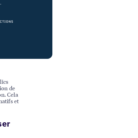
lics
ion de
on. Cela
atifs et
ser