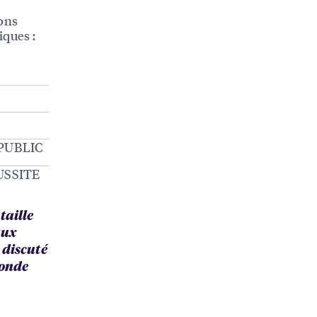
vons
iques :
PUBLIC
USSITE
taille
aux
 discuté
monde