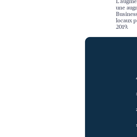
L'augmen
une augm
Business
locaux p
2019.