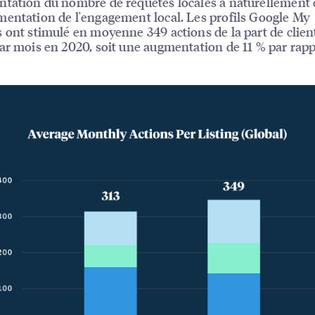
tation du nombre de requêtes locales a naturellement 
entation de l'engagement local. Les profils Google My
 ont stimulé en moyenne 349 actions de la part de clien
ar mois en 2020, soit une augmentation de 11 % par rapp