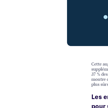
Cette au
suppléme
37 % des
montre q
plus sûr
Les e
pour 