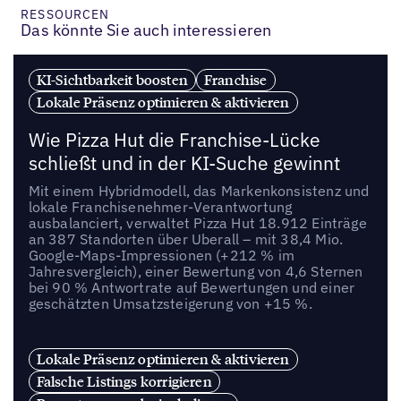
RESSOURCEN
Das könnte Sie auch interessieren
KI-Sichtbarkeit boosten
Franchise
Lokale Präsenz optimieren & aktivieren
Wie Pizza Hut die Franchise-Lücke
schließt und in der KI-Suche gewinnt
Mit einem Hybridmodell, das Markenkonsistenz und
lokale Franchisenehmer-Verantwortung
ausbalanciert, verwaltet Pizza Hut 18.912 Einträge
an 387 Standorten über Uberall – mit 38,4 Mio.
Google-Maps-Impressionen (+212 % im
Jahresvergleich), einer Bewertung von 4,6 Sternen
bei 90 % Antwortrate auf Bewertungen und einer
geschätzten Umsatzsteigerung von +15 %.
Lokale Präsenz optimieren & aktivieren
Falsche Listings korrigieren