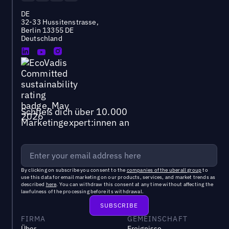
DE
32-33 Hussitenstrasse,
Berlin 13355 DE
Deutschland
Schließ dich über 10.000
Marketingexpert:innen an
By clicking on subscribe you consent to the
companies of the uberall group
to
use this data for email marketing on our products, services, and market trends as
described
here
. You can withdraw this consent at any time without affecting the
lawfulness of the processing before its withdrawal.
FIRMA
GEMEINSCHAFT
Über
Ereignisse